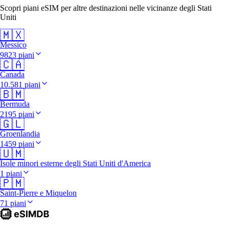
Scopri piani eSIM per altre destinazioni nelle vicinanze degli Stati
Uniti
🇲🇽
Messico
9823 piani
🇨🇦
Canada
10.581 piani
🇧🇲
Bermuda
2195 piani
🇬🇱
Groenlandia
1459 piani
🇺🇲
Isole minori esterne degli Stati Uniti d'America
1 piani
🇵🇲
Saint-Pierre e Miquelon
71 piani