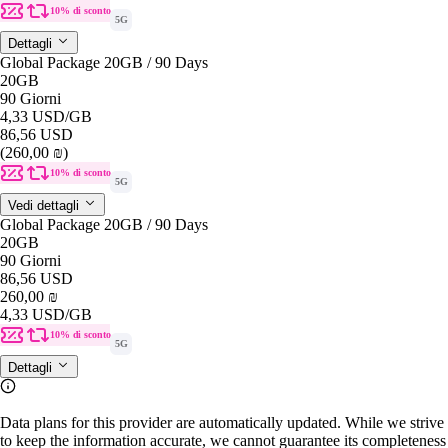
10% di sconto
5G
Dettagli
Global Package 20GB / 90 Days
20GB
90 Giorni
4,33 USD
/GB
86,56 USD
(260,00 ₪)
10% di sconto
5G
Vedi dettagli
Global Package 20GB / 90 Days
20GB
90 Giorni
86,56 USD
260,00 ₪
4,33 USD
/GB
10% di sconto
5G
Dettagli
Data plans for this provider are automatically updated. While we strive
to keep the information accurate, we cannot guarantee its completeness