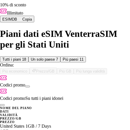
10% di sconto
Illimitato
ESIMDB
Copia
Piani dati eSIM VenterraSIM
per gli Stati Uniti
Tutti i piani
18
Un solo paese
7
Più paesi
11
Ordina:
Più economico
Prezzo/GB
Più GB
Più lunga validità
Codici promo
Codici promo
Su tutti i piani idonei
NOME DEL PIANO
DATI
VALIDITÀ
PREZZO/GB
PREZZO
United States 1GB / 7 Days