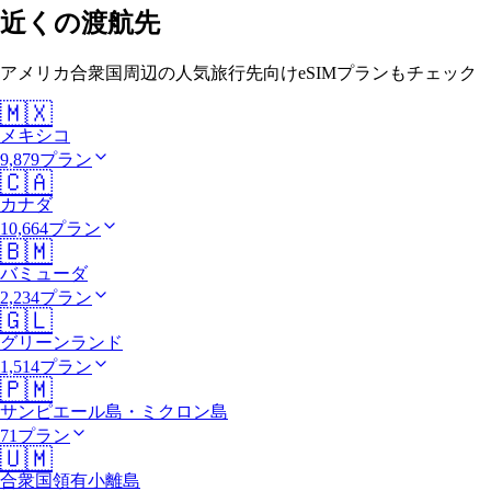
近くの渡航先
アメリカ合衆国周辺の人気旅行先向けeSIMプランもチェック
🇲🇽
メキシコ
9,879プラン
🇨🇦
カナダ
10,664プラン
🇧🇲
バミューダ
2,234プラン
🇬🇱
グリーンランド
1,514プラン
🇵🇲
サンピエール島・ミクロン島
71プラン
🇺🇲
合衆国領有小離島