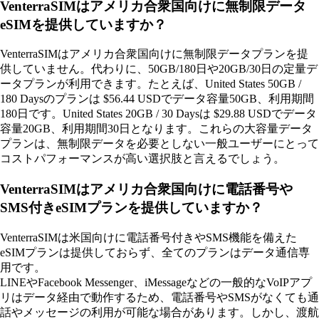
VenterraSIMはアメリカ合衆国向けに無制限データ
eSIMを提供していますか？
VenterraSIMはアメリカ合衆国向けに無制限データプランを提
供していません。代わりに、50GB/180日や20GB/30日の定量デ
ータプランが利用できます。たとえば、United States 50GB /
180 Daysのプランは $56.44 USDでデータ容量50GB、利用期間
180日です。United States 20GB / 30 Daysは $29.88 USDでデータ
容量20GB、利用期間30日となります。これらの大容量データ
プランは、無制限データを必要としない一般ユーザーにとって
コストパフォーマンスが高い選択肢と言えるでしょう。
VenterraSIMはアメリカ合衆国向けに電話番号や
SMS付きeSIMプランを提供していますか？
VenterraSIMは米国向けに電話番号付きやSMS機能を備えた
eSIMプランは提供しておらず、全てのプランはデータ通信専
用です。
LINEやFacebook Messenger、iMessageなどの一般的なVoIPアプ
リはデータ経由で動作するため、電話番号やSMSがなくても通
話やメッセージの利用が可能な場合があります。しかし、渡航