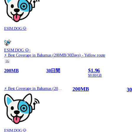
ESIM.DOG 🐶
·
ESIM.DOG 🐶
⚡️ Best Coverage in Bahamas (200MB/30Days) - Yellow route
5G
$1.96
200MB
30日間
$9.80/GB
200MB
⚡️ Best Coverage in Bahamas (200MB/30Days) - Yellow route
3
ESIM.DOG 🐶