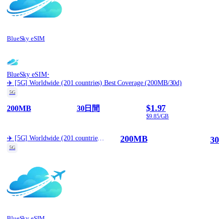
BlueSky eSIM
·
BlueSky eSIM
✈️ [5G] Worldwide (201 countries) Best Coverage (200MB/30d)
5G
$1.97
200MB
30日間
$9.85/GB
200MB
✈️ [5G] Worldwide (201 countries) Best Coverage (200MB/30d)
3
5G
BlueSky eSIM