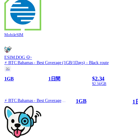
MobileSIM
·
ESIM.DOG 🐶
⚡️ BTC Bahamas - Best Coverage (1GB/1Days) - Black route
5G
$2.34
1GB
1日間
$2.34/GB
1GB
⚡️ BTC Bahamas - Best Coverage (1GB/1Days) - Black route
1