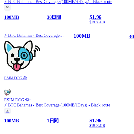
⚡️ BTC Bahamas - Best Coverage (100MB/30Days) - Black route
5G
$1.96
100MB
30日間
$19.60/GB
100MB
⚡️ BTC Bahamas - Best Coverage (100MB/30Days) - Black route
3
ESIM.DOG 🐶
·
ESIM.DOG 🐶
⚡️ BTC Bahamas - Best Coverage (100MB/1Days) - Black route
5G
$1.96
100MB
1日間
$19.60/GB