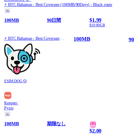
⚡️ BTC Bahamas - Best Coverage (100MB/90Days) - Black route
5G
$1.99
100MB
90日間
$19.90/GB
100MB
⚡️ BTC Bahamas - Best Coverage (100MB/90Days) - Black route
9
ESIM.DOG 🐶
·
Keepgo
Pyxis
5G
100MB
期限なし
$2.00