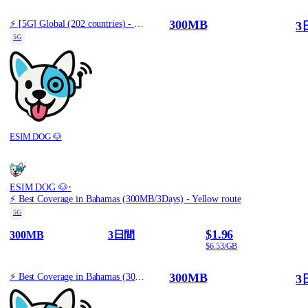
300MB
⚡️ [5G] Global (202 countries) - Best 5G Coverage (300MB/3Days) - Yellow route
3
5G
ESIM.DOG 🐶
·
ESIM.DOG 🐶
⚡️ Best Coverage in Bahamas (300MB/3Days) - Yellow route
5G
$1.96
300MB
3日間
$6.53/GB
300MB
⚡️ Best Coverage in Bahamas (300MB/3Days) - Yellow route
3