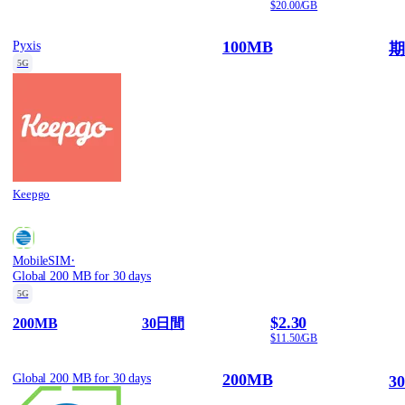
$20.00/GB
100MB
Pyxis
期
5G
Keepgo
·
MobileSIM
Global 200 MB for 30 days
5G
$2.30
200MB
30日間
$11.50/GB
200MB
Global 200 MB for 30 days
3