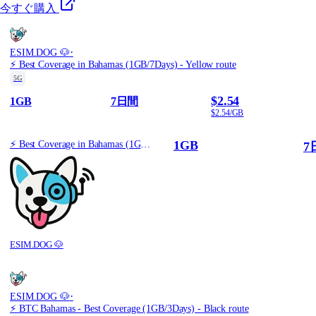
今すぐ購入
·
ESIM.DOG 🐶
⚡️ Best Coverage in Bahamas (1GB/7Days) - Yellow route
5G
$2.54
1GB
7日間
$2.54/GB
1GB
⚡️ Best Coverage in Bahamas (1GB/7Days) - Yellow route
7
ESIM.DOG 🐶
·
ESIM.DOG 🐶
⚡️ BTC Bahamas - Best Coverage (1GB/3Days) - Black route