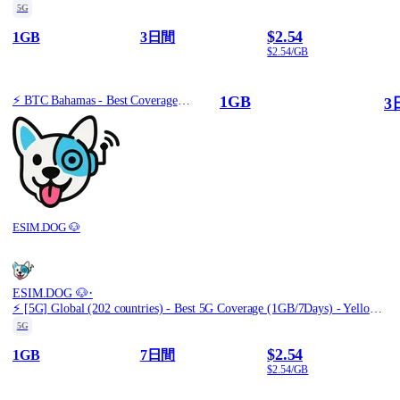
5G
$2.54
1GB
3日間
$2.54/GB
1GB
⚡️ BTC Bahamas - Best Coverage (1GB/3Days) - Black route
3
ESIM.DOG 🐶
·
ESIM.DOG 🐶
⚡️ [5G] Global (202 countries) - Best 5G Coverage (1GB/7Days) - Yellow route
5G
$2.54
1GB
7日間
$2.54/GB