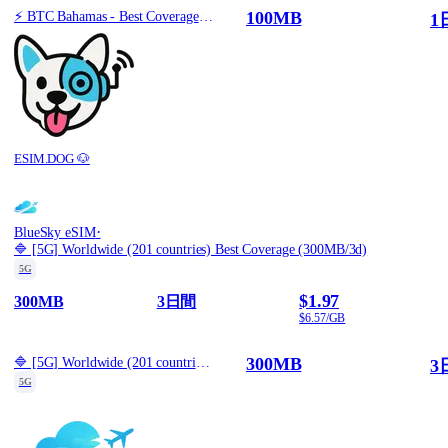
100MB
⚡️ BTC Bahamas - Best Coverage (100MB/1Days) - Black route
1
ESIM.DOG 🐶
·
BlueSky eSIM
🔷 [5G] Worldwide (201 countries) Best Coverage (300MB/3d)
5G
$1.97
300MB
3日間
$6.57/GB
300MB
🔷 [5G] Worldwide (201 countries) Best Coverage (300MB/3d)
3
5G