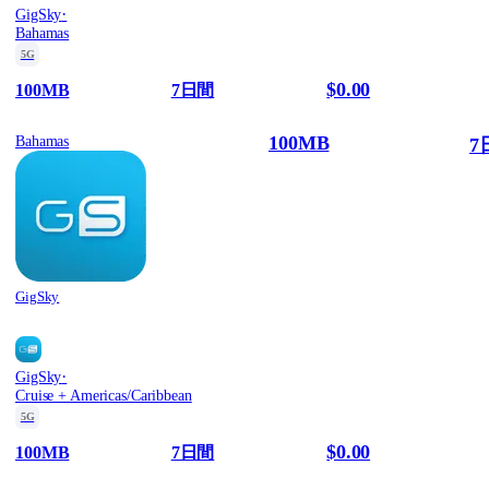
·
GigSky
Bahamas
5G
$0.00
100MB
7日間
100MB
Bahamas
7
GigSky
·
GigSky
Cruise + Americas/Caribbean
5G
$0.00
100MB
7日間