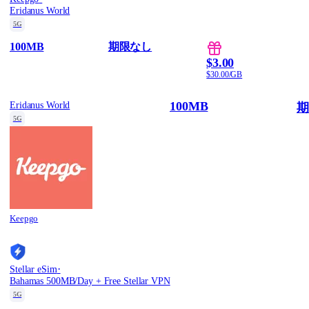
Eridanus World
5G
100MB
期限なし
$3.00
$30.00/GB
100MB
Eridanus World
期
5G
Keepgo
·
Stellar eSim
Bahamas 500MB/Day + Free Stellar VPN
5G