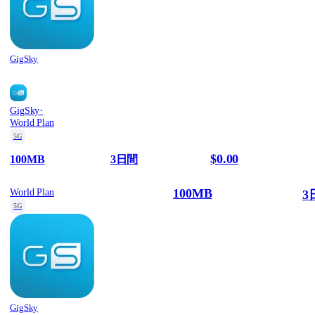
GigSky
·
GigSky
World Plan
5G
$0.00
100MB
3日間
100MB
World Plan
3
5G
GigSky