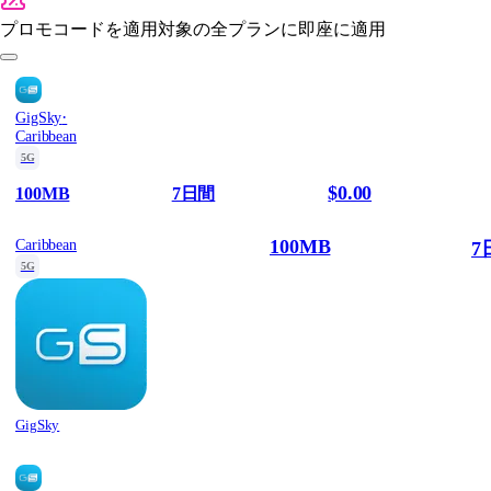
プロモコードを適用
対象の全プランに即座に適用
·
GigSky
Caribbean
5G
$0.00
100MB
7日間
100MB
Caribbean
7
5G
GigSky