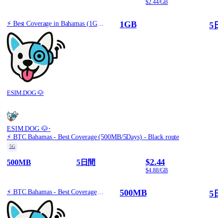
$2.44/GB
1GB
⚡️ Best Coverage in Bahamas (1GB/5Days) - Yellow route
5
ESIM.DOG 🐶
·
ESIM.DOG 🐶
⚡️ BTC Bahamas - Best Coverage (500MB/5Days) - Black route
5G
$2.44
500MB
5日間
$4.88/GB
500MB
⚡️ BTC Bahamas - Best Coverage (500MB/5Days) - Black route
5