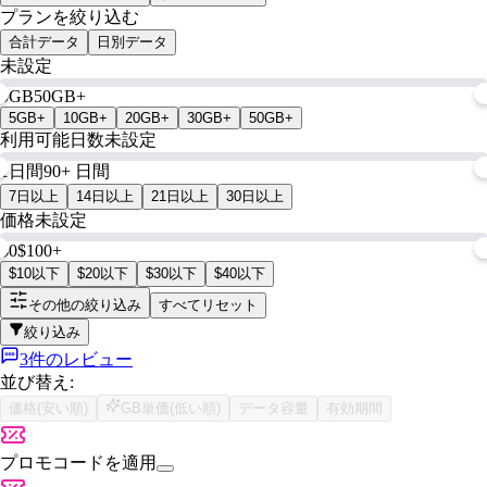
プランを絞り込む
合計データ
日別データ
未設定
0GB
50GB+
5GB+
10GB+
20GB+
30GB+
50GB+
利用可能日数
未設定
1日間
90+ 日間
7日以上
14日以上
21日以上
30日以上
価格
未設定
$0
$100+
$10以下
$20以下
$30以下
$40以下
その他の絞り込み
すべてリセット
絞り込み
3件のレビュー
並び替え:
価格(安い順)
GB単価(低い順)
データ容量
有効期間
プロモコードを適用