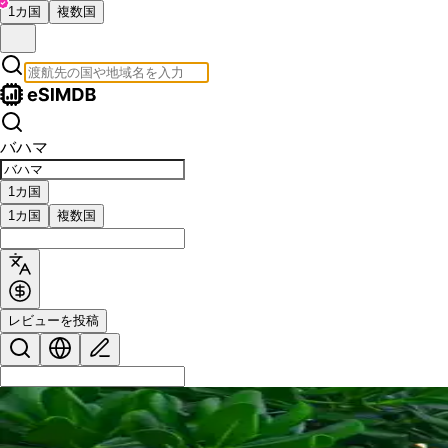
1カ国
複数国
バハマ
1カ国
1カ国
複数国
レビューを投稿