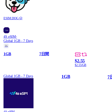
ESIM.DOG 🐶
·
4S eSIM
Global 1GB - 7 Days
5G
1GB
7日間
$2.55
$2.55/GB
1GB
Global 1GB - 7 Days
7
4S eSIM