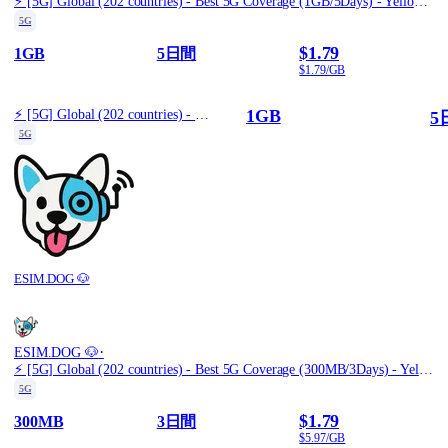
⚡️ [5G] Global (202 countries) - Best 5G Coverage (1GB/5Days) - Yellow route
5G
$1.79
1GB
5日間
$1.79/GB
1GB
⚡️ [5G] Global (202 countries) - Best 5G Coverage (1GB/5Days) - Yellow route
5
5G
ESIM.DOG 🐶
·
ESIM.DOG 🐶
⚡️ [5G] Global (202 countries) - Best 5G Coverage (300MB/3Days) - Yellow route
5G
$1.79
300MB
3日間
$5.97/GB