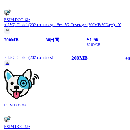
·
ESIM.DOG 🐶
⚡️ [5G] Global (202 countries) - Best 5G Coverage (200MB/30Days) - Yellow route
5G
$1.96
200MB
30日間
$9.80/GB
200MB
⚡️ [5G] Global (202 countries) - Best 5G Coverage (200MB/30Days) - Yellow route
3
5G
ESIM.DOG 🐶
·
ESIM.DOG 🐶