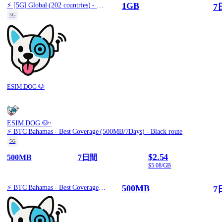
1GB
⚡️ [5G] Global (202 countries) - Best 5G Coverage (1GB/7Days) - Yellow route
7
5G
ESIM.DOG 🐶
·
ESIM.DOG 🐶
⚡️ BTC Bahamas - Best Coverage (500MB/7Days) - Black route
5G
$2.54
500MB
7日間
$5.08/GB
500MB
⚡️ BTC Bahamas - Best Coverage (500MB/7Days) - Black route
7