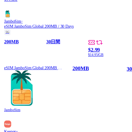
·
JamboSim
eSIM JamboSim Global 200MB / 30 Days
5G
200MB
30日間
$2.99
$14.95/GB
200MB
eSIM JamboSim Global 200MB / 30 Days
3
JamboSim
·
Keepgo