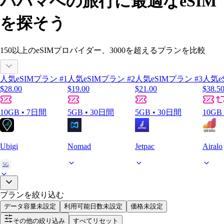
バハマへの旅行に最適なeSIM
を探そう
150以上
のeSIMプロバイダー、
3000
を超えるプランを比較
人気eSIMプラン #1
人気eSIMプラン #2
人気eSIMプラン #3
人気e
$28.00
$19.00
$21.00
$38.5
10GB • 7日間
5GB • 30日間
5GB • 30日間
10GB
Ubigi
Nomad
Jetpac
Airalo
5G
プランを絞り込む
データ容量
未設定
利用可能日数
未設定
価格
未設定
その他の絞り込み
すべてリセット