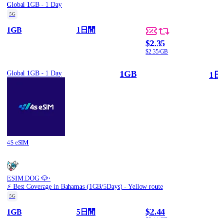
Global 1GB - 1 Day
5G
1GB
1日間
$2.35
$2.35/GB
1GB
Global 1GB - 1 Day
1
4S eSIM
·
ESIM.DOG 🐶
⚡️ Best Coverage in Bahamas (1GB/5Days) - Yellow route
5G
$2.44
1GB
5日間