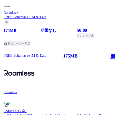
·
Roamless
FREE Bahamas eSIM & Data
5G
$0.00
175MB
期限なし
クレジット式
新規ユーザー限定
175MB
FREE Bahamas eSIM & Data
期
Roamless
·
ESIM.DOG 🐶