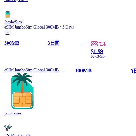
·
JamboSim
eSIM JamboSim Global 300MB / 3 Days
5G
300MB
3日間
$1.99
$6.63/GB
300MB
eSIM JamboSim Global 300MB / 3 Days
3
JamboSim
·
ESIM.DOG 🐶