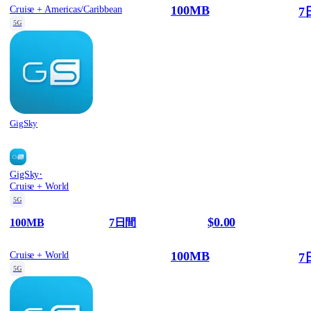
100MB
Cruise + Americas/Caribbean
7
5G
GigSky
·
GigSky
Cruise + World
5G
$0.00
100MB
7日間
100MB
Cruise + World
7
5G