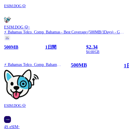
ESIM.DOG 🐶
·
ESIM.DOG 🐶
⚡️ Bahamas Telco. Comp. Bahamas - Best Coverage (500MB/1Days) - Green route
5G
$2.34
500MB
1日間
$4.68/GB
500MB
⚡️ Bahamas Telco. Comp. Bahamas - Best Coverage (500MB/1Days) - Green route
1
ESIM.DOG 🐶
·
4S eSIM