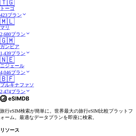
🇹🇬
トーゴ
423プラン
🇲🇱
マリ
2,680プラン
🇬🇲
ガンビア
1,439プラン
🇳🇪
ニジェール
4,046プラン
🇧🇫
ブルキナファソ
2,474プラン
旅行eSIM検索が簡単に。世界最大の旅行eSIM比較プラットフ
ォーム。最適なデータプランを即座に検索。
リソース