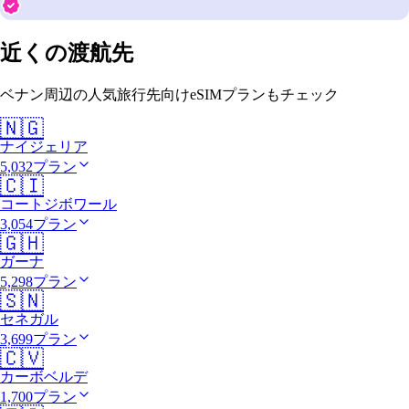
近くの渡航先
ベナン周辺の人気旅行先向けeSIMプランもチェック
🇳🇬
ナイジェリア
5,032プラン
🇨🇮
コートジボワール
3,054プラン
🇬🇭
ガーナ
5,298プラン
🇸🇳
セネガル
3,699プラン
🇨🇻
カーボベルデ
1,700プラン