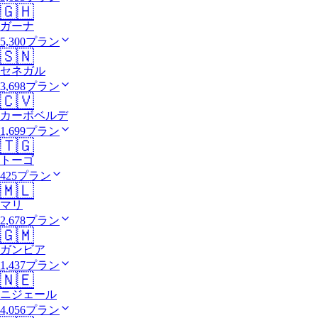
🇬🇭
ガーナ
5,300プラン
🇸🇳
セネガル
3,698プラン
🇨🇻
カーボベルデ
1,699プラン
🇹🇬
トーゴ
425プラン
🇲🇱
マリ
2,678プラン
🇬🇲
ガンビア
1,437プラン
🇳🇪
ニジェール
4,056プラン