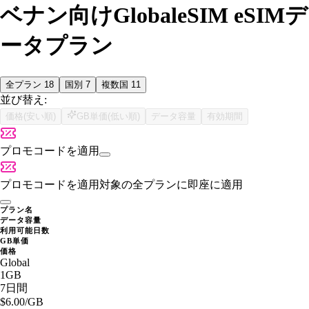
ベナン向けGlobaleSIM eSIMデ
ータプラン
全プラン
18
国別
7
複数国
11
並び替え:
価格(安い順)
GB単価(低い順)
データ容量
有効期間
プロモコードを適用
プロモコードを適用
対象の全プランに即座に適用
プラン名
データ容量
利用可能日数
GB単価
価格
Global
1GB
7日間
$6.00
/GB