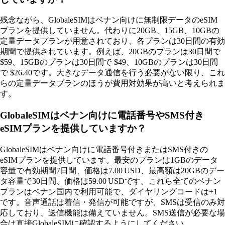
残念ながら、GlobaleSIMはベナン向けに無制限データのeSIM
プランを提供していません。代わりに20GB、15GB、10GBの
定量データプランが用意されており、各プランは30日間の有効
期間で提供されています。例えば、20GBのプランは30日間で
$59、15GBのプランは30日間で $49、10GBのプランは30日間
で $26.40です。大きなデータ通信を行う必要がない限り、これ
らの定量データプランのほうが費用対効果が高いと考えられま
す。
GlobaleSIMはベナン向けに電話番号やSMS付き
eSIMプランを提供していますか？
GlobaleSIMはベナン向けに電話番号付きまたはSMS付きの
eSIMプランを提供しています。最安のプランは1GBのデータ
容量で有効期間7日間、価格は7.00 USD、最高額は20GBのデー
タ容量で30日間、価格は59.00 USDです。これら全てのベナン
プランはベナン国内で利用可能で、ダイヤリングコードは+1
です。音声通話は着信・発信が可能ですが、SMSは受信のみ対
応しており、送信機能は備えていません。SMS送信が必要な場
合は直接GlobaleSIMに確認するようにしてください。