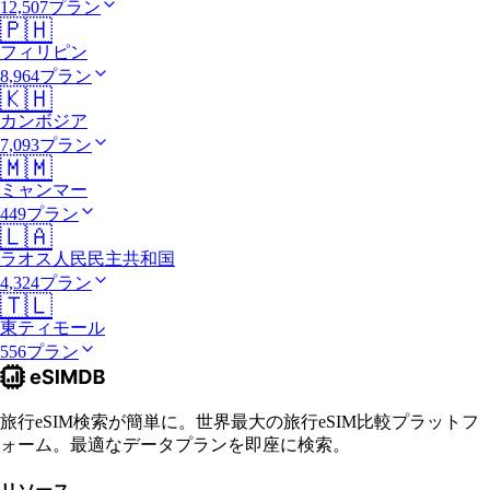
12,507プラン
🇵🇭
フィリピン
8,964プラン
🇰🇭
カンボジア
7,093プラン
🇲🇲
ミャンマー
449プラン
🇱🇦
ラオス人民民主共和国
4,324プラン
🇹🇱
東ティモール
556プラン
旅行eSIM検索が簡単に。世界最大の旅行eSIM比較プラットフ
ォーム。最適なデータプランを即座に検索。