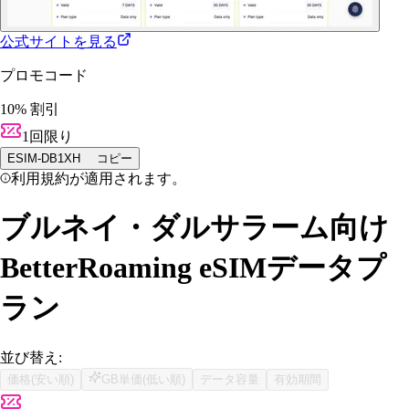
公式サイトを見る
プロモコード
10% 割引
1回限り
ESIM-DB1XH
コピー
利用規約が適用されます。
ブルネイ・ダルサラーム向け
BetterRoaming eSIMデータプ
ラン
並び替え:
価格(安い順)
GB単価(低い順)
データ容量
有効期間