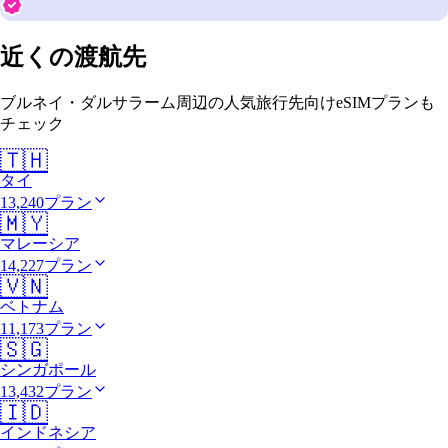
近くの渡航先
ブルネイ・ダルサラーム周辺の人気旅行先向けeSIMプランも
チェック
🇹🇭
タイ
13,240プラン
🇲🇾
マレーシア
14,227プラン
🇻🇳
ベトナム
11,173プラン
🇸🇬
シンガポール
13,432プラン
🇮🇩
インドネシア