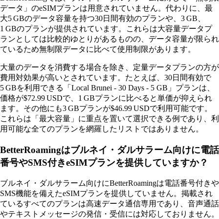
データ」のeSIMプランは用意されていません。代わりに、最
大5 GBのデータ容量を持つ30日間有効のプランや、3 GB、
1 GBのプランが提供されています。これらは大容量データプ
ランとしては比較的ゆとりがあるものの、データ容量が限られ
ているため無制限データに比べて使用制限があります。
大量のデータを消費する場合を除き、定量データプランの方が
費用対効果が高いとされています。たとえば、30日間有効で
5 GBを利用できる「Local Brunei - 30 Days - 5 GB」プランは、
価格が$72.99 USDで、1 GBプランに比べると単価が抑えられ
ます。その他にも3 GBプランが$46.99 USDで利用可能です。
これらは「最大容量」に重点を置いて選択できる例であり、利
用可能な全てのプランを網羅したリストではありません。
BetterRoamingはブルネイ・ダルサラーム向けに電話
番号やSMS付きeSIMプランを提供していますか？
ブルネイ・ダルサラーム向けにBetterRoamingは電話番号付きや
SMS機能を備えたeSIMプランを提供していません。掲載され
ているすべてのプランは高速データ通信専用であり、音声通話
やテキストメッセージの発信・受信には対応しておりません。