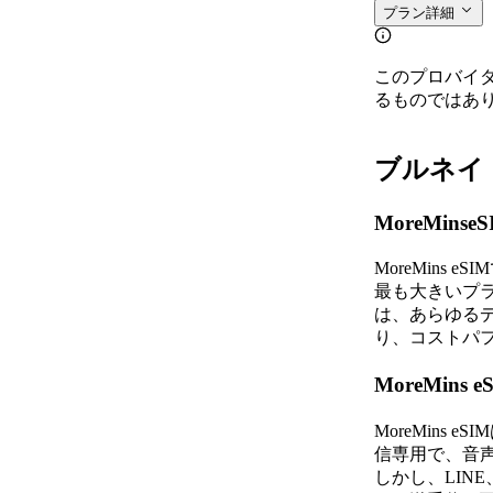
プラン詳細
このプロバイ
るものではあ
ブルネイ・
MoreMi
MoreMin
最も大きいプラン
は、あらゆる
り、コストパ
MoreMi
MoreMin
信専用で、音声
しかし、LINE