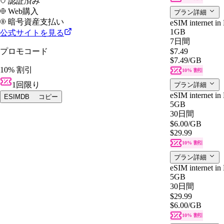
認証済み
Web購入
プラン詳細
暗号資産支払い
eSIM internet in
1GB
公式サイトを見る
7日間
プロモコード
$7.49
$7.49
/GB
10% 割引
10% 割引
1回限り
プラン詳細
eSIM internet in
ESIMDB
コピー
5GB
30日間
$6.00
/GB
$29.99
10% 割引
プラン詳細
eSIM internet in
5GB
30日間
$29.99
$6.00
/GB
10% 割引