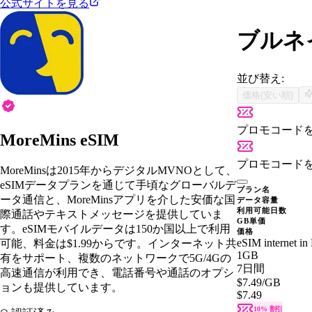
公式サイトを見る
ブルネイ
並び替え:
価格(安い順)
プロモコード
MoreMins eSIM
プロモコード
MoreMinsは2015年からデジタルMVNOとして、
eSIMデータプランを通じて手頃なグローバルデ
プラン名
ータ通信と、MoreMinsアプリを介した安価な国
データ容量
利用可能日数
際通話やテキストメッセージを提供していま
GB単価
す。eSIMモバイルデータは150か国以上で利用
価格
eSIM internet in
可能、料金は$1.99からです。インターネット共
1GB
有をサポート、複数のネットワークで5G/4Gの
7日間
高速通信が利用でき、電話番号や通話のオプシ
$7.49
/GB
ョンも提供しています。
$7.49
10% 割引