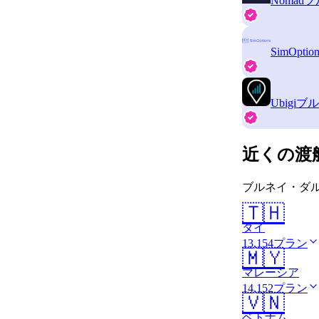
Nomad
ブ
SimOption
Ubigi
ブル
近くの渡
ブルネイ・ダル
🇹🇭
タイ
13,154プラン
🇲🇾
マレーシア
14,152プラン
🇻🇳
ベトナム