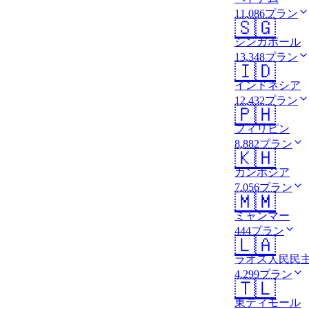
11,086プラン
🇸🇬
シンガポール
13,348プラン
🇮🇩
インドネシア
12,432プラン
🇵🇭
フィリピン
8,882プラン
🇰🇭
カンボジア
7,056プラン
🇲🇲
ミャンマー
444プラン
🇱🇦
ラオス人民民
4,299プラン
🇹🇱
東ティモール