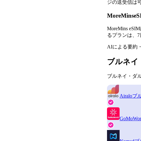
ジの送受信は
MoreMi
MoreMin
るプランは、7
AIによる要約
ブルネイ
ブルネイ・ダル
Airalo
ブ
GoMoWor