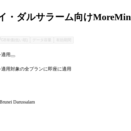
・ダルサラーム向けMoreMins 
GB単価(低い順)
データ容量
有効期間
を適用
を適用
対象の全プランに即座に適用
 Brunei Darussalam