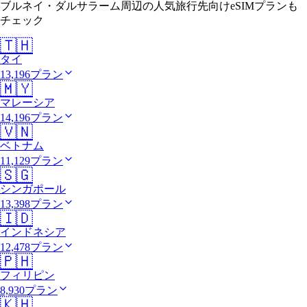
ブルネイ・ダルサラーム周辺の人気旅行先向けeSIMプランも
チェック
🇹🇭
タイ
13,196プラン
🇲🇾
マレーシア
14,196プラン
🇻🇳
ベトナム
11,129プラン
🇸🇬
シンガポール
13,398プラン
🇮🇩
インドネシア
12,478プラン
🇵🇭
フィリピン
8,930プラン
🇰🇭