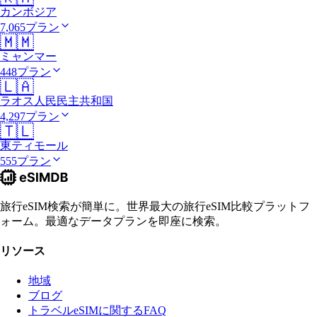
カンボジア
7,065プラン
🇲🇲
ミャンマー
448プラン
🇱🇦
ラオス人民民主共和国
4,297プラン
🇹🇱
東ティモール
555プラン
旅行eSIM検索が簡単に。世界最大の旅行eSIM比較プラットフ
ォーム。最適なデータプランを即座に検索。
リソース
地域
ブログ
トラベルeSIMに関するFAQ