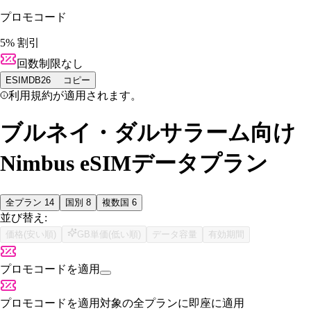
プロモコード
5% 割引
回数制限なし
ESIMDB26
コピー
利用規約が適用されます。
ブルネイ・ダルサラーム向け
Nimbus eSIMデータプラン
全プラン
14
国別
8
複数国
6
並び替え:
価格(安い順)
GB単価(低い順)
データ容量
有効期間
プロモコードを適用
プロモコードを適用
対象の全プランに即座に適用