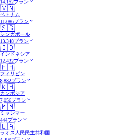
14,152プラン
🇻🇳
ベトナム
11,086プラン
🇸🇬
シンガポール
13,348プラン
🇮🇩
インドネシア
12,432プラン
🇵🇭
フィリピン
8,882プラン
🇰🇭
カンボジア
7,056プラン
🇲🇲
ミャンマー
444プラン
🇱🇦
ラオス人民民主共和国
4,299プラン