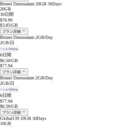
Brunei Darussalam 20GB 30Days
20GB
30日間
$76.99
$3.85
/GB
プラン詳細
Brunei Darussalam 2GB/Day
2GB
/日
+ ∞ at 384kbps
6日間
$6.50
/GB
$77.94
プラン詳細
Brunei Darussalam 2GB/Day
2GB
/日
+ ∞ at 384kbps
6日間
$77.94
$6.50
/GB
プラン詳細
Global139 10GB 30Days
10GB