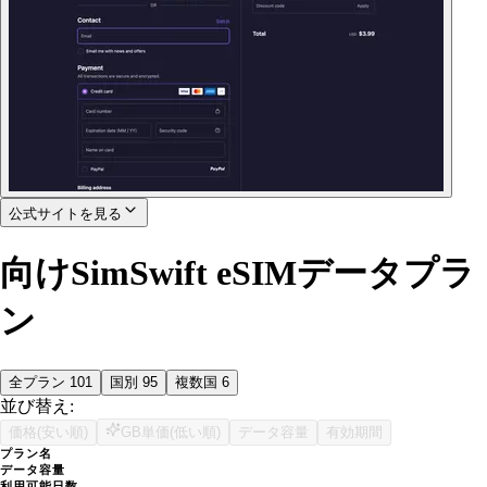
公式サイトを見る
向けSimSwift eSIMデータプラ
ン
全プラン
101
国別
95
複数国
6
並び替え:
価格(安い順)
GB単価(低い順)
データ容量
有効期間
プラン名
データ容量
利用可能日数