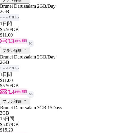
Brunei Darussalam 2GB/Day
2GB
+ ∞ at 512kbps
1日間
$5.50
/GB
$11.00
10% 割引
5G
プラン詳細
Brunei Darussalam 2GB/Day
2GB
+ ∞ at 512kbps
1日間
$11.00
$5.50
/GB
10% 割引
5G
プラン詳細
Brunei Darussalam 3GB 15Days
3GB
15日間
$5.07
/GB
$15.20