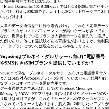
日間利用可能で料金は$71.30、また
「Brunei Darussalam 10GB 30Days」では10GBを30日間ご利用い
ただけ、料金は$39.30です。いずれも5Gネットワークでご利用
いただけます。
大量のデータ通信を主に行う場合以外は、これらの定量データ
プランの方がコストパフォーマンスが高いケースが多いです。
なお、提供されているプランは大容量データを優先的に選択し
た例であり、他にも選択肢がある可能性がありますが、無制限
データプランについては現在のところ存在しません。
Voyasimはブルネイ・ダルサラーム向けに電話番号
やSMS付きeSIMプランを提供していますか？
Voyasimは現在、ブルネイ・ダルサラーム向けに電話番号付き
またはSMS対応のeSIMプランは提供していません。利用可能
なプランはすべてデータ通信専用です。
データ通信のみであれば、LINEやFacebook Messenger、
iMessageなどのVoIPアプリを利用すれば通話やメッセージのや
り取りは可能ですが、これらのサービスへのアクセスがブロッ
クされているケースもあります。購入前に利用したいアプリが
ブルネイ・ダルサラームで使用できるかどうかを確認すると安