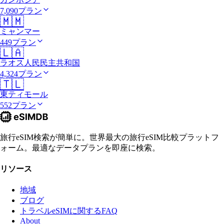
7,090プラン
🇲🇲
ミャンマー
449プラン
🇱🇦
ラオス人民民主共和国
4,324プラン
🇹🇱
東ティモール
552プラン
旅行eSIM検索が簡単に。世界最大の旅行eSIM比較プラットフ
ォーム。最適なデータプランを即座に検索。
リソース
地域
ブログ
トラベルeSIMに関するFAQ
About