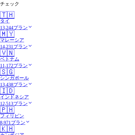
チェック
🇹🇭
タイ
13,244プラン
🇲🇾
マレーシア
14,231プラン
🇻🇳
ベトナム
11,172プラン
🇸🇬
シンガポール
13,438プラン
🇮🇩
インドネシア
12,513プラン
🇵🇭
フィリピン
8,971プラン
🇰🇭
カンボジア