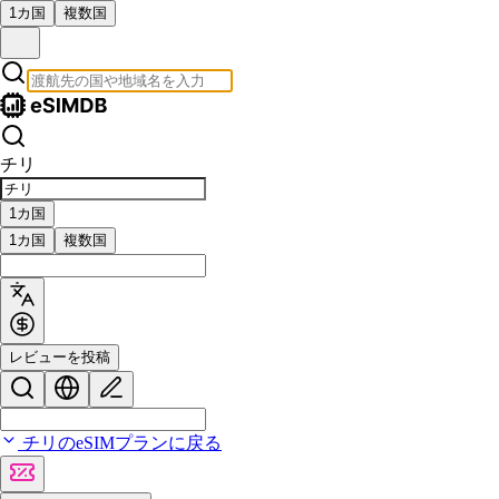
1カ国
複数国
チリ
1カ国
1カ国
複数国
レビューを投稿
チリのeSIMプランに戻る