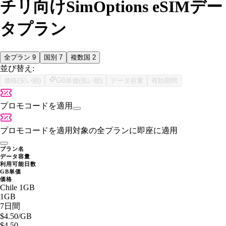
チリ向けSimOptions eSIMデー
タプラン
全プラン
9
国別
7
複数国
2
並び替え:
価格(安い順)
GB単価(低い順)
データ容量
有効期間
プロモコードを適用
プロモコードを適用
対象の全プランに即座に適用
プラン名
データ容量
利用可能日数
GB単価
価格
Chile 1GB
1GB
7日間
$4.50
/GB
$4.50