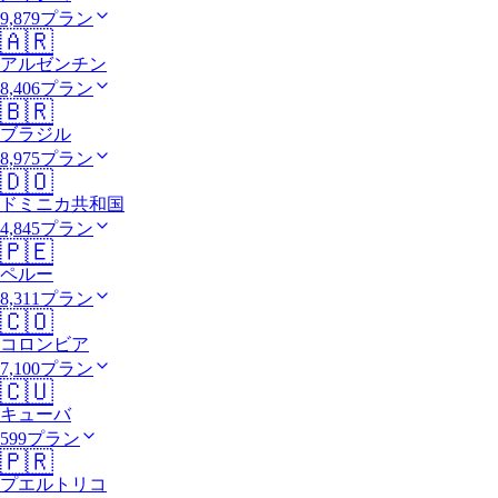
9,879プラン
🇦🇷
アルゼンチン
8,406プラン
🇧🇷
ブラジル
8,975プラン
🇩🇴
ドミニカ共和国
4,845プラン
🇵🇪
ペルー
8,311プラン
🇨🇴
コロンビア
7,100プラン
🇨🇺
キューバ
599プラン
🇵🇷
プエルトリコ