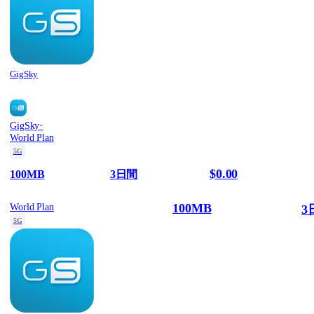
GigSky
·
GigSky
World Plan
5G
$0.00
100MB
3日間
100MB
World Plan
3
5G