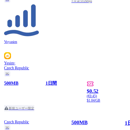
+ ∞ at 512kbps
Voyasim
·
Yesim
Czech Republic
5G
500MB
1日間
$0.52
(€0.45)
$1.04/GB
新規ユーザー限定
500MB
Czech Republic
1
5G