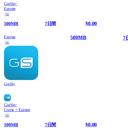
·
GigSky
Europe
5G
$0.00
500MB
7日間
500MB
Europe
7
5G
GigSky
·
GigSky
Cruise + Europe
5G
$0.00
100MB
7日間