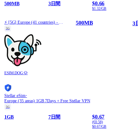
$0.66
500MB
3日間
$1.32/GB
500MB
⚡️ [5G] Europe (41 countries) - Best 5G Coverage (500MB/3Days) - Yellow route
3
5G
ESIM.DOG 🐶
·
Stellar eSim
Europe (35 areas) 1GB 7Days + Free Stellar VPN
5G
$0.67
1GB
7日間
(€0.58)
$0.67/GB