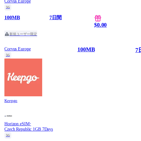
Corvus Europe
5G
100MB
7日間
$0.00
新規ユーザー限定
100MB
Corvus Europe
7
5G
Keepgo
·
Horizon eSIM
Czech Republic 1GB 7Days
5G