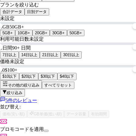
プランを絞り込む
合計データ
日別データ
未設定
0GB
50GB+
5GB+
10GB+
20GB+
30GB+
50GB+
利用可能日数
未設定
1日間
90+ 日間
7日以上
14日以上
21日以上
30日以上
価格
未設定
$0
$100+
$10以下
$20以下
$30以下
$40以下
その他の絞り込み
すべてリセット
絞り込み
5件のレビュー
並び替え:
価格(安い順)
GB単価(低い順)
データ容量
有効期間
プロモコードを適用