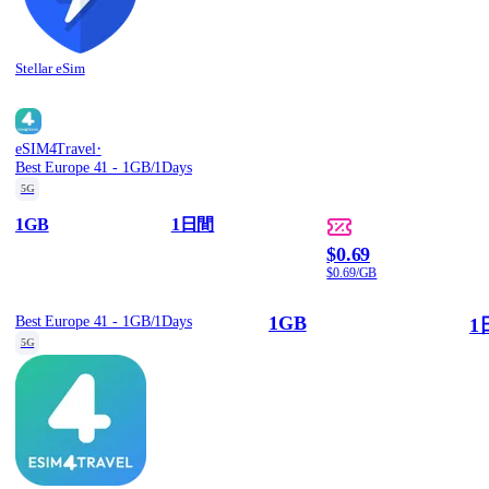
Stellar eSim
·
eSIM4Travel
Best Europe 41 - 1GB/1Days
5G
1GB
1日間
$0.69
$0.69/GB
1GB
Best Europe 41 - 1GB/1Days
1
5G