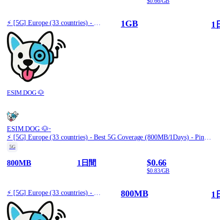
$0.66/GB
1GB
⚡️ [5G] Europe (33 countries) - Best 5G Coverage (1GB/1Days) - Pink route
1
ESIM.DOG 🐶
·
ESIM.DOG 🐶
⚡️ [5G] Europe (33 countries) - Best 5G Coverage (800MB/1Days) - Pink route
5G
$0.66
800MB
1日間
$0.83/GB
800MB
⚡️ [5G] Europe (33 countries) - Best 5G Coverage (800MB/1Days) - Pink route
1