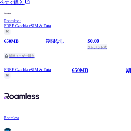
今すぐ購入
·
Roamless
FREE Czechia eSIM & Data
5G
$0.00
650MB
期限なし
クレジット式
新規ユーザー限定
650MB
FREE Czechia eSIM & Data
期
5G
Roamless