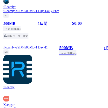
·
iRoamly
iRoamly-eSIM-500MB-1 Day-Daily-Free
5G
$0.00
500MB
1日間
+ ∞ at 384kbps
新規ユーザー限定
500MB
iRoamly-eSIM-500MB-1 Day-Daily-Free
1
5G
+ ∞ at 384kbps
iRoamly
·
Keepgo