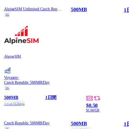
500MB
AlpineSIM Unlimited Czech Republic eSIM - 500MB/Day / 1
1
5G
AlpineSIM
·
Voyasim
Czech Republic 500MB/Day
5G
500MB
1日間
+ ∞ at 512kbps
$0.50
$1.00/GB
500MB
Czech Republic 500MB/Day
1
5G