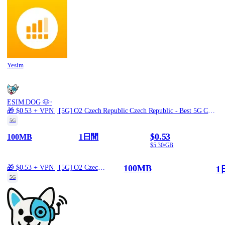
Yesim
·
ESIM.DOG 🐶
🎁 $0.53 + VPN | [5G] O2 Czech Republic Czech Republic - Best 5G Coverage (100MB/1Days) - Black route
5G
$0.53
100MB
1日間
$5.30/GB
100MB
🎁 $0.53 + VPN | [5G] O2 Czech Republic Czech Republic - Best 5G Coverage (100MB/1Days) - Black route
1
5G