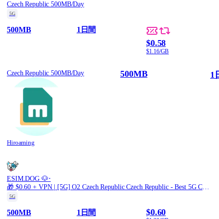
Czech Republic 500MB/Day
5G
500MB
1日間
$0.58
$1.16/GB
500MB
Czech Republic 500MB/Day
1
Hiroaming
·
ESIM.DOG 🐶
🎁 $0.60 + VPN | [5G] O2 Czech Republic Czech Republic - Best 5G Coverage (500MB/1Days) - Black route
5G
$0.60
500MB
1日間