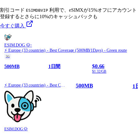
割引コード
利用で、eSIMXが15%オフに
アカウント
ESIMDBVIP
登録するとさらに10%のキャッシュバックも
今すぐ購入
·
ESIM.DOG 🐶
⚡️ Europe (33 countries) - Best Coverage (500MB/1Days) - Green route
5G
$0.66
500MB
1日間
$1.32/GB
500MB
⚡️ Europe (33 countries) - Best Coverage (500MB/1Days) - Green route
1
ESIM.DOG 🐶