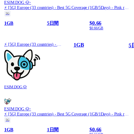
·
ESIM.DOG 🐶
⚡️ [5G] Europe (33 countries) - Best 5G Coverage (1GB/5Days) - Pink route
5G
$0.66
1GB
5日間
$0.66/GB
1GB
⚡️ [5G] Europe (33 countries) - Best 5G Coverage (1GB/5Days) - Pink route
5
ESIM.DOG 🐶
·
ESIM.DOG 🐶
⚡️ [5G] Europe (33 countries) - Best 5G Coverage (1GB/1Days) - Pink route
5G
$0.66
1GB
1日間