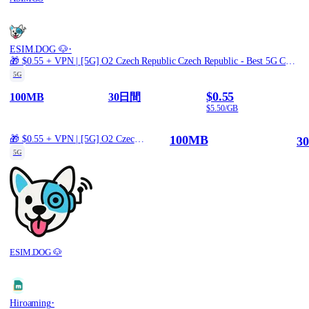
·
ESIM.DOG 🐶
🎁 $0.55 + VPN | [5G] O2 Czech Republic Czech Republic - Best 5G Coverage (100MB/30Days) - Black route
5G
$0.55
100MB
30日間
$5.50/GB
100MB
🎁 $0.55 + VPN | [5G] O2 Czech Republic Czech Republic - Best 5G Coverage (100MB/30Days) - Black route
3
5G
ESIM.DOG 🐶
·
Hiroaming