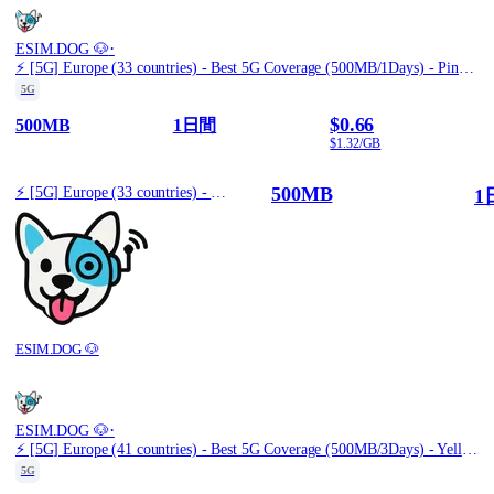
·
ESIM.DOG 🐶
⚡️ [5G] Europe (33 countries) - Best 5G Coverage (500MB/1Days) - Pink route
5G
$0.66
500MB
1日間
$1.32/GB
500MB
⚡️ [5G] Europe (33 countries) - Best 5G Coverage (500MB/1Days) - Pink route
1
ESIM.DOG 🐶
·
ESIM.DOG 🐶
⚡️ [5G] Europe (41 countries) - Best 5G Coverage (500MB/3Days) - Yellow route
5G