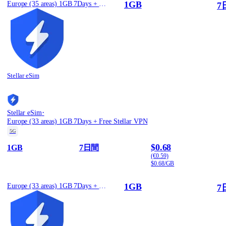
1GB
Europe (35 areas) 1GB 7Days + Free Stellar VPN
7
Stellar eSim
·
Stellar eSim
Europe (33 areas) 1GB 7Days + Free Stellar VPN
5G
$0.68
1GB
7日間
(€0.59)
$0.68/GB
1GB
Europe (33 areas) 1GB 7Days + Free Stellar VPN
7