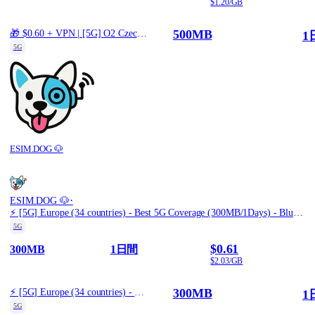
$1.20/GB
500MB
🎁 $0.60 + VPN | [5G] O2 Czech Republic Czech Republic - Best 5G Coverage (500MB/1Days) - Black route
1
5G
ESIM.DOG 🐶
·
ESIM.DOG 🐶
⚡️ [5G] Europe (34 countries) - Best 5G Coverage (300MB/1Days) - Blue route
5G
$0.61
300MB
1日間
$2.03/GB
300MB
⚡️ [5G] Europe (34 countries) - Best 5G Coverage (300MB/1Days) - Blue route
1
5G