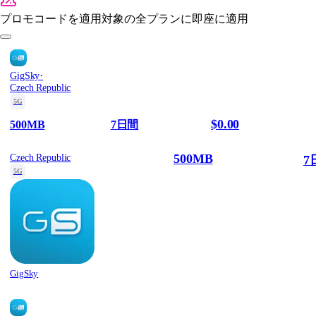
プロモコードを適用
対象の全プランに即座に適用
·
GigSky
Czech Republic
5G
$0.00
500MB
7日間
500MB
Czech Republic
7
5G
GigSky