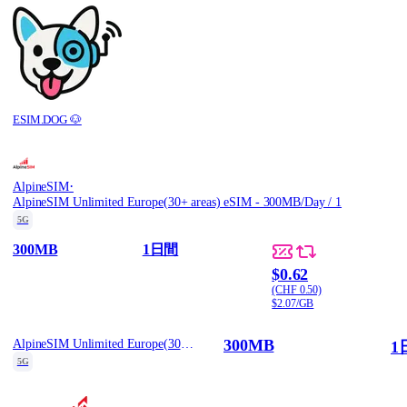
ESIM.DOG 🐶
·
AlpineSIM
AlpineSIM Unlimited Europe(30+ areas) eSIM - 300MB/Day / 1
5G
300MB
1日間
$0.62
(CHF 0.50)
$2.07/GB
300MB
AlpineSIM Unlimited Europe(30+ areas) eSIM - 300MB/Day / 1
1
5G