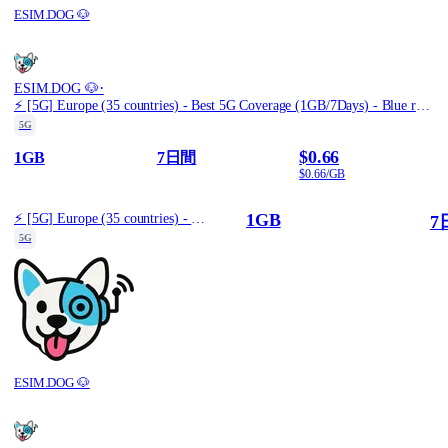
ESIM.DOG 🐶
·
ESIM.DOG 🐶
⚡️ [5G] Europe (35 countries) - Best 5G Coverage (1GB/7Days) - Blue route
5G
$0.66
1GB
7日間
$0.66/GB
1GB
⚡️ [5G] Europe (35 countries) - Best 5G Coverage (1GB/7Days) - Blue route
7
5G
ESIM.DOG 🐶