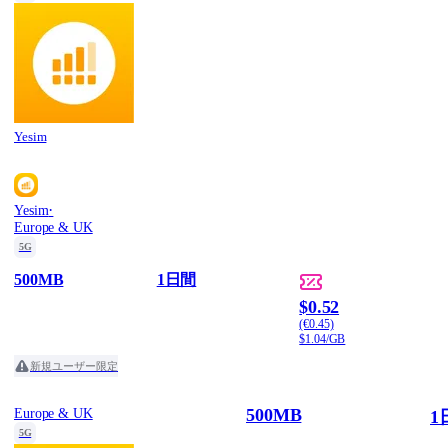
Yesim
·
Yesim
Europe & UK
5G
500MB
1日間
$0.52
(€0.45)
$1.04/GB
新規ユーザー限定
500MB
Europe & UK
1
5G