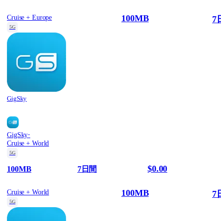
100MB
Cruise + Europe
7
5G
GigSky
·
GigSky
Cruise + World
5G
$0.00
100MB
7日間
100MB
Cruise + World
7
5G