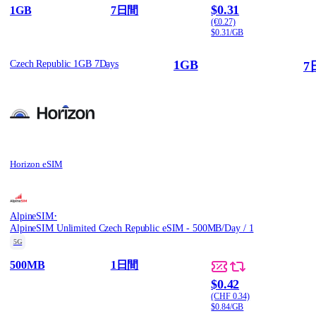
$0.31
1GB
7日間
(€0.27)
$0.31/GB
1GB
Czech Republic 1GB 7Days
7
Horizon eSIM
·
AlpineSIM
AlpineSIM Unlimited Czech Republic eSIM - 500MB/Day / 1
5G
500MB
1日間
$0.42
(CHF 0.34)
$0.84/GB