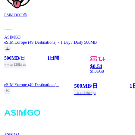
ESIM.DOG 🐶
·
ASIMGO
eSIM Europe (49 Destinations) - 1 Day / Daily 500MB
5G
500MB
/日
1日間
+ ∞ at 128kbps
$0.54
$1.08/GB
eSIM Europe (49 Destinations) - 1 Day / Daily 500MB
500MB
/日
1
5G
+ ∞ at 128kbps
ASIMGO