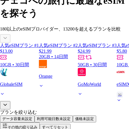
チェコへの旅行に最適なeSIM
を探そう
180以上
のeSIMプロバイダー、
13200
を超えるプランを比較
人気eSIMプラン #1
人気eSIMプラン #2
人気eSIMプラン #3
人気e
$13.00
$21.99
$24.99
$5.80
20GB • 14日間
10GB • 30日間
50GB • 30日間
10GB
Orange
GlobaleSIM
GoMoWorld
eSIM
5G
プランを絞り込む
データ容量
未設定
利用可能日数
未設定
価格
未設定
その他の絞り込み
すべてリセット