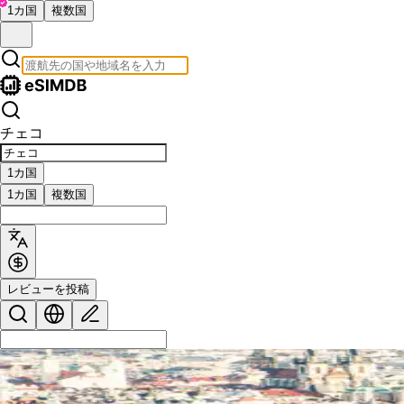
1カ国
複数国
チェコ
1カ国
1カ国
複数国
レビューを投稿