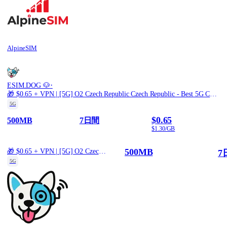
AlpineSIM
·
ESIM.DOG 🐶
🎁 $0.65 + VPN | [5G] O2 Czech Republic Czech Republic - Best 5G Coverage (500MB/7Days) - Black route
5G
$0.65
500MB
7日間
$1.30/GB
500MB
🎁 $0.65 + VPN | [5G] O2 Czech Republic Czech Republic - Best 5G Coverage (500MB/7Days) - Black route
7
5G