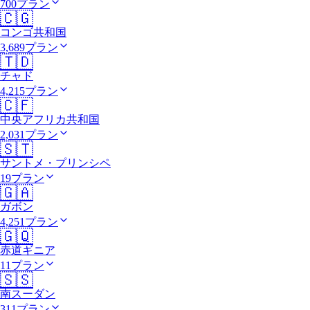
700プラン
🇨🇬
コンゴ共和国
3,689プラン
🇹🇩
チャド
4,215プラン
🇨🇫
中央アフリカ共和国
2,031プラン
🇸🇹
サントメ・プリンシペ
19プラン
🇬🇦
ガボン
4,251プラン
🇬🇶
赤道ギニア
11プラン
🇸🇸
南スーダン
311プラン