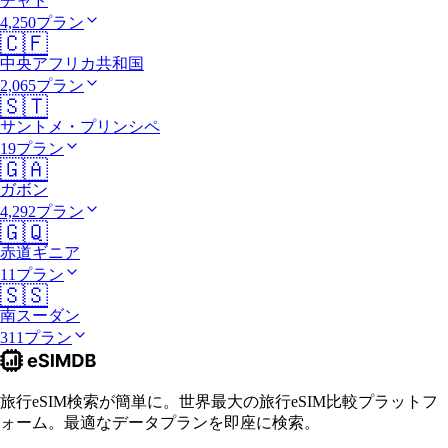
チャド
4,250プラン
🇨🇫
中央アフリカ共和国
2,065プラン
🇸🇹
サントメ・プリンシペ
19プラン
🇬🇦
ガボン
4,292プラン
🇬🇶
赤道ギニア
11プラン
🇸🇸
南スーダン
311プラン
旅行eSIM検索が簡単に。世界最大の旅行eSIM比較プラットフ
ォーム。最適なデータプランを即座に検索。