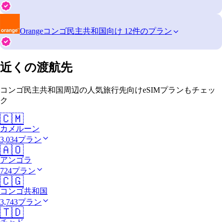
Orange
コンゴ民主共和国向け 12件のプラン
近くの渡航先
コンゴ民主共和国周辺の人気旅行先向けeSIMプランもチェッ
ク
🇨🇲
カメルーン
3,034プラン
🇦🇴
アンゴラ
724プラン
🇨🇬
コンゴ共和国
3,743プラン
🇹🇩