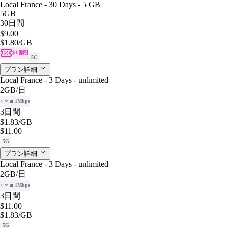
Local France - 30 Days - 5 GB
5GB
30日間
$9.00
$1.80
/GB
$3 割引
5G
プラン詳細
Local France - 3 Days - unlimited
2GB
/日
+ ∞ at 1Mbps
3日間
$1.83
/GB
$11.00
5G
プラン詳細
Local France - 3 Days - unlimited
2GB
/日
+ ∞ at 1Mbps
3日間
$11.00
$1.83
/GB
5G