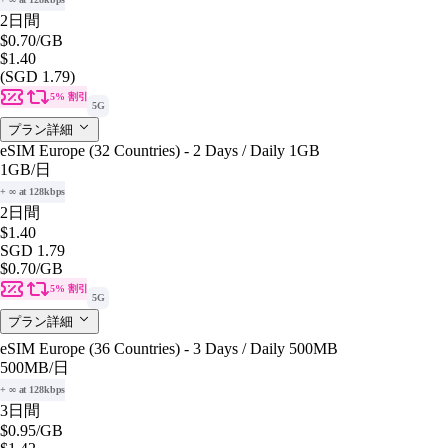
2日間
$0.70
/GB
$1.40
(SGD 1.79)
5% 割引
5G
プラン詳細
eSIM Europe (32 Countries) - 2 Days / Daily 1GB
1GB
/日
+ ∞ at 128kbps
2日間
$1.40
SGD 1.79
$0.70
/GB
5% 割引
5G
プラン詳細
eSIM Europe (36 Countries) - 3 Days / Daily 500MB
500MB
/日
+ ∞ at 128kbps
3日間
$0.95
/GB