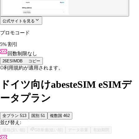
公式サイトを見る
プロモコード
5% 割引
回数制限なし
26ESIMDB
コピー
利用規約が適用されます。
ドイツ向けabesteSIM eSIMデ
ータプラン
全プラン
513
国別
51
複数国
462
並び替え:
価格(安い順)
GB単価(低い順)
データ容量
有効期間