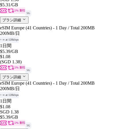
$5.31
/GB
5% 割引
5G
プラン詳細
eSIM Europe (41 Countries) - 1 Day / Total 200MB
200MB
/日
+ ∞ at 128kbps
1日間
$5.39
/GB
$1.08
(SGD 1.38)
5% 割引
5G
プラン詳細
eSIM Europe (41 Countries) - 1 Day / Total 200MB
200MB
/日
+ ∞ at 128kbps
1日間
$1.08
SGD 1.38
$5.39
/GB
5% 割引
5G