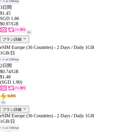
+ ∞ at 128kbps
3日間
$1.45
SGD 1.86
$0.97
/GB
5% 割引
5G
プラン詳細
eSIM Europe (36 Countries) - 2 Days / Daily 1GB
1GB
/日
+ ∞ at 128kbps
2日間
$0.74
/GB
$1.48
(SGD 1.90)
5% 割引
低遅延
5G
プラン詳細
eSIM Europe (36 Countries) - 2 Days / Daily 1GB
1GB
/日
+ ∞ at 128kbps