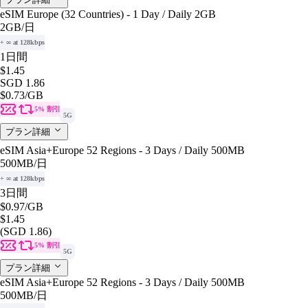
eSIM Europe (32 Countries) - 1 Day / Daily 2GB
2GB
/日
+ ∞ at 128kbps
1日間
$1.45
SGD 1.86
$0.73
/GB
5% 割引
5G
プラン詳細
eSIM Asia+Europe 52 Regions - 3 Days / Daily 500MB
500MB
/日
+ ∞ at 128kbps
3日間
$0.97
/GB
$1.45
(SGD 1.86)
5% 割引
5G
プラン詳細
eSIM Asia+Europe 52 Regions - 3 Days / Daily 500MB
500MB
/日