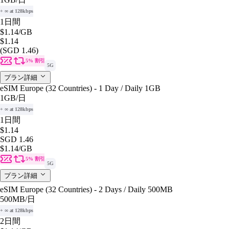
+ ∞ at 128kbps
1日間
$1.14
/GB
$1.14
(SGD 1.46)
5% 割引
5G
プラン詳細
eSIM Europe (32 Countries) - 1 Day / Daily 1GB
1GB
/日
+ ∞ at 128kbps
1日間
$1.14
SGD 1.46
$1.14
/GB
5% 割引
5G
プラン詳細
eSIM Europe (32 Countries) - 2 Days / Daily 500MB
500MB
/日
+ ∞ at 128kbps
2日間