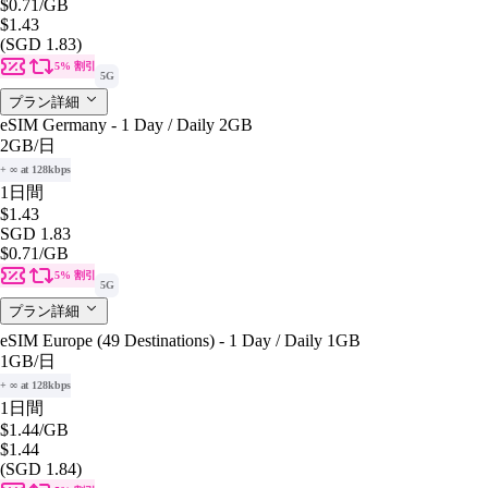
$0.71
/GB
$1.43
(SGD 1.83)
5% 割引
5G
プラン詳細
eSIM Germany - 1 Day / Daily 2GB
2GB
/日
+ ∞ at 128kbps
1日間
$1.43
SGD 1.83
$0.71
/GB
5% 割引
5G
プラン詳細
eSIM Europe (49 Destinations) - 1 Day / Daily 1GB
1GB
/日
+ ∞ at 128kbps
1日間
$1.44
/GB
$1.44
(SGD 1.84)