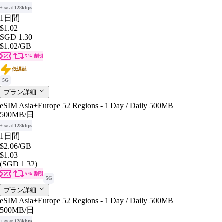
+ ∞ at 128kbps
1日間
$1.02
SGD 1.30
$1.02
/GB
5% 割引
低遅延
5G
プラン詳細
eSIM Asia+Europe 52 Regions - 1 Day / Daily 500MB
500MB
/日
+ ∞ at 128kbps
1日間
$2.06
/GB
$1.03
(SGD 1.32)
5% 割引
5G
プラン詳細
eSIM Asia+Europe 52 Regions - 1 Day / Daily 500MB
500MB
/日
+ ∞ at 128kbps