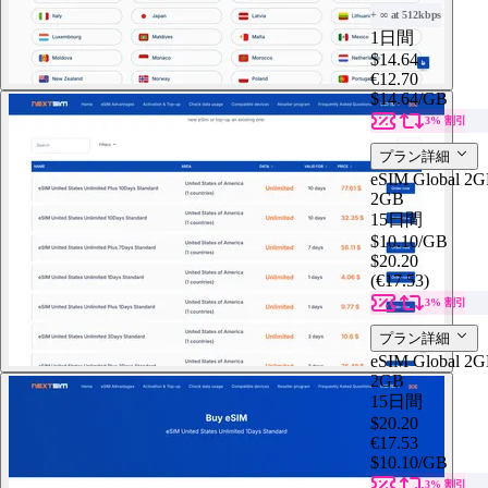
+ ∞ at 512kbps
1日間
$14.64
€12.70
$14.64
/GB
3% 割引
プラン詳細
eSIM Global 2G
2GB
15日間
$10.10
/GB
$20.20
(€17.53)
3% 割引
プラン詳細
eSIM Global 2G
2GB
15日間
$20.20
€17.53
$10.10
/GB
3% 割引