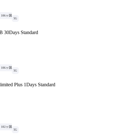
106ヶ国
5G
B 30Days Standard
106ヶ国
5G
imited Plus 1Days Standard
102ヶ国
5G