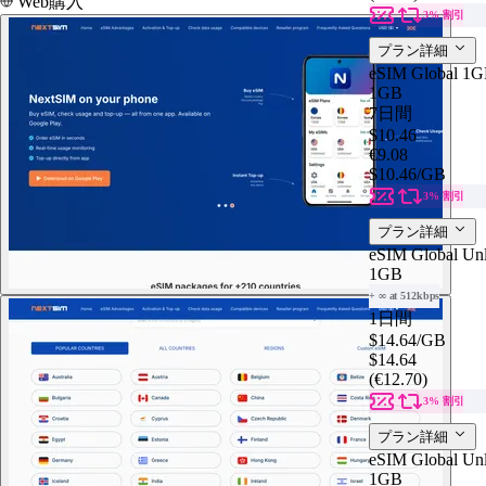
Web購入
3% 割引
プラン詳細
eSIM Global 1G
1GB
7日間
$10.46
€9.08
$10.46
/GB
3% 割引
プラン詳細
eSIM Global Unl
1GB
+ ∞ at 512kbps
1日間
$14.64
/GB
$14.64
(€12.70)
3% 割引
プラン詳細
eSIM Global Unl
1GB