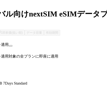
ル向けnextSIM eSIMデータ
GB単価(低い順)
データ容量
有効期間
を適用
を適用
対象の全プランに即座に適用
B 7Days Standard