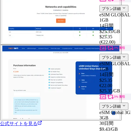
プラン詳細
eSIM GLOBAL 
1GB
14日間
$25.35
/GB
$25.35
(€22.00)
3% 割引
プラン詳細
eSIM GLOBAL 
1GB
14日間
$25.35
€22.00
$25.35
/GB
3% 割引
プラン詳細
eSIM Global 3G
3GB
30日間
公式サイトを見る
$9.43
/GB