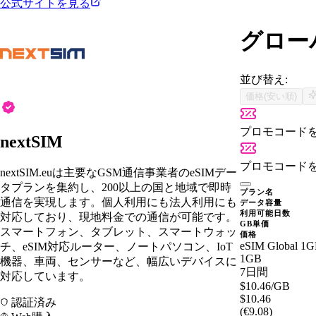
公式サイトを見る
グローバ
並び替え:
価格(安い順)
プロモコード
nextSIM
プロモコード
nextSIM.euは主要なGSM通信事業者のeSIMデー
タプランを集約し、200以上の国と地域で即時
プラン名
通信を実現します。個人利用にも法人利用にも
データ容量
利用可能日数
対応しており、現地料金での通信が可能です。
GB単価
スマートフォン、タブレット、スマートウォッ
価格
eSIM Global 1G
チ、eSIM対応ルーター、ノートパソコン、IoT
1GB
機器、車両、センサーなど、幅広いデバイスに
7日間
対応しています。
$10.46
/GB
$10.46
認証済み
(€9.08)