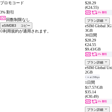
プロモコード
$28.29
(€24.55)
3% 割引
3% 割引
回数制限なし
プラン詳細
eSIMDB3
コピー
eSIM Global 3G
3GB
利用規約が適用されます。
30日間
$28.29
€24.55
$9.43
/GB
3% 割引
プラン詳細
eSIM Global Unl
2GB
+ ∞ at 2Mbps
1日間
$17.57
/GB
$35.14
(€30.49)
3% 割引
プラン詳細