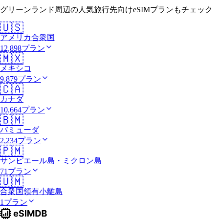
グリーンランド周辺の人気旅行先向けeSIMプランもチェック
🇺🇸
アメリカ合衆国
12,898プラン
🇲🇽
メキシコ
9,879プラン
🇨🇦
カナダ
10,664プラン
🇧🇲
バミューダ
2,234プラン
🇵🇲
サンピエール島・ミクロン島
71プラン
🇺🇲
合衆国領有小離島
1プラン