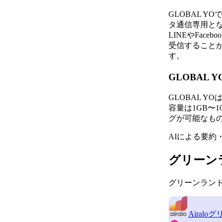
GLOBAL 
タ通信専用と
LINEやFac
受信すること
す。
GLOBAL
GLOBAL 
容量は1GB〜1
グが可能なも
AIによる要約
グリーン
グリーンランド
Airalo
グ