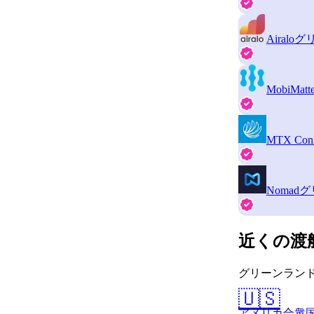
Airalo
グ
MobiMatte
MTX Conn
Nomad
グ
近くの渡
グリーンランド
🇺🇸
アメリカ合衆