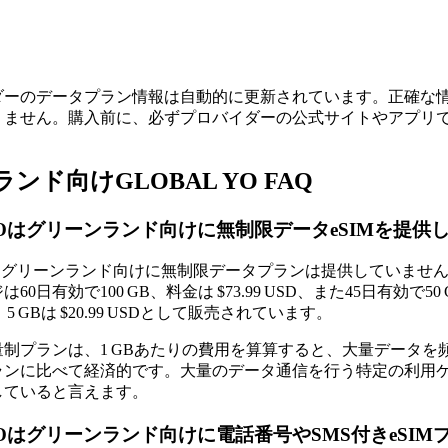
ダーのデータプラン情報は自動的に更新されています。正確な
りません。購入前に、必ずプロバイダーの公式サイトやアプリ
ンド向けGLOBAL YO FAQ
 YOはグリーンランド向けに無制限データeSIMを提供
YOはグリーンランド向けに無制限データプランは提供していま
日有効で100 GB、料金は $73.99 USD、また45日有効で50 GBは $
SD、5 GBは $20.99 USDとして販売されています。
量制プランは、1 GBあたりの費用を算算すると、大量データ
ランに比べて経済的です。大量のデータ通信を行う特定の利用
していると言えます。
 YOはグリーンランド向けに電話番号やSMS付きeSI