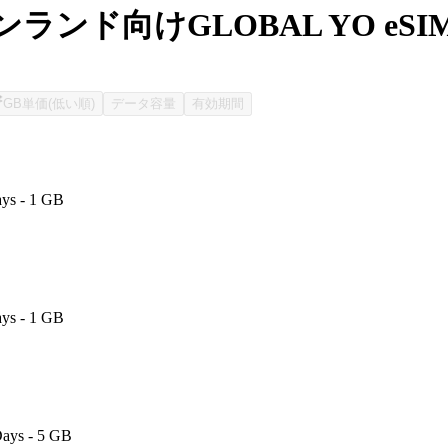
ランド向けGLOBAL YO eS
GB単価(低い順)
データ容量
有効期間
ays - 1 GB
ays - 1 GB
Days - 5 GB