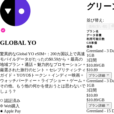
グリーン
並び替え:
価格(安い順)
プラン名
データ容量
利用可能日数
GLOBAL YO
GB単価
価格
Greenland - 3 D
驚異的なGlobal YO eSIM+：200カ国以上で高速
1GB
モバイルデータがたったの$0.59から + 最高の
3日間
地域プラン + 通話 + 魅力的なプロモーション +
$10.89
/GB
厳選された旅行のヒント + セレブリティシティ
$10.89
ガイド + YOYO$トークン + インディー映画 +
プラン詳細
ウォッチパーティー + ライブショー + ゲーム +
Greenland - 3 D
1GB
その他。もう他の何かを使おうとは思わないで
3日間
しょう？
$10.89
$10.89
/GB
認証済み
プラン詳細
Web購入
Greenland - 15 
Apple Pay