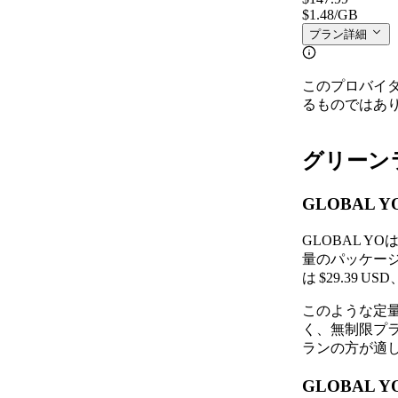
$1.48
/GB
プラン詳細
このプロバイ
るものではあ
グリーンラ
GLOBAL
GLOBAL 
量のパッケージは60
は $29.39 U
このような定
く、無制限プ
ランの方が適
GLOBAL