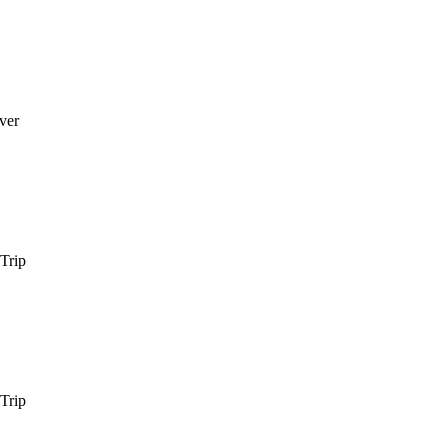
ver
Trip
Trip