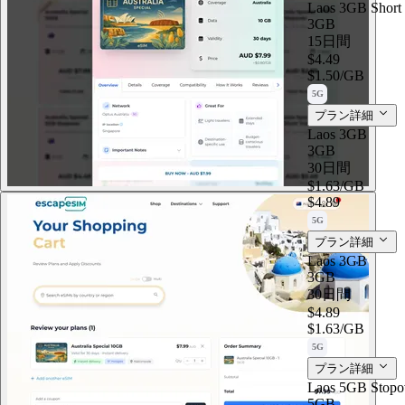
Laos 3GB Short 
3GB
15日間
$4.49
$1.50
/GB
5G
プラン詳細
Laos 3GB
3GB
30日間
$1.63
/GB
$4.89
5G
プラン詳細
Laos 3GB
3GB
30日間
$4.89
$1.63
/GB
5G
プラン詳細
Laos 5GB Stopo
5GB