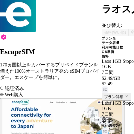
ラオス人
並び替え:
価格(安い順)
プラン名
データ容量
利用可能日数
EscapeSIM
GB単価
価格
Laos 1GB Stopo
170ヵ国以上をカバーするプリペイドプランを
1GB
備えた100%オーストラリア発の eSIMプロバイ
7日間
ダー。エスケープを簡単に。
$2.49
/GB
$2.49
認証済み
5G
Web購入
プラン詳細
Laos 1GB Stopo
1GB
7日間
$2.49
$2.49
/GB
5G