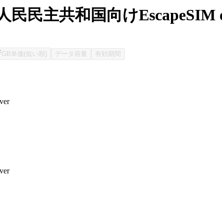
民民主共和国向けEscapeSIM
GB単価(低い順)
データ容量
有効期間
ver
ver