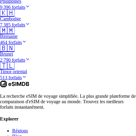
Philippines
9 396 forfaits
🇰🇭
Cambodge
7 385 forfaits
🇲🇲
Birmanie
464 forfaits
🇧🇳
Brunei
2 790 forfaits
🇹🇱
Timor oriental
513 forfaits
La recherche eSIM de voyage simplifiée. La plus grande plateforme de
comparaison d'eSIM de voyage au monde. Trouvez les meilleurs
forfaits instantanément.
Explorer
Régions