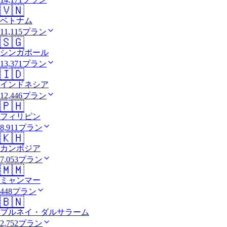
🇻🇳
ベトナム
11,115プラン
🇸🇬
シンガポール
13,371プラン
🇮🇩
インドネシア
12,446プラン
🇵🇭
フィリピン
8,911プラン
🇰🇭
カンボジア
7,053プラン
🇲🇲
ミャンマー
448プラン
🇧🇳
ブルネイ・ダルサラーム
2,752プラン