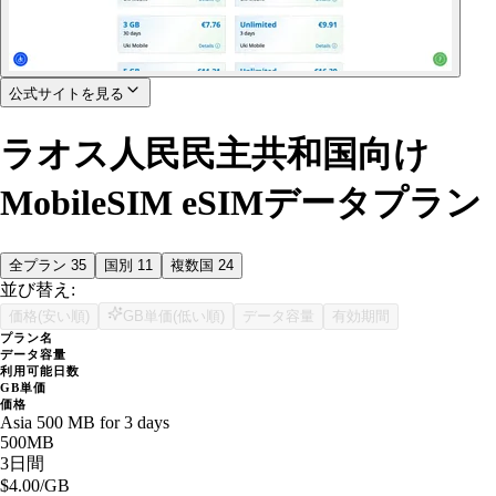
公式サイトを見る
ラオス人民民主共和国向け
MobileSIM eSIMデータプラン
全プラン
35
国別
11
複数国
24
並び替え:
価格(安い順)
GB単価(低い順)
データ容量
有効期間
プラン名
データ容量
利用可能日数
GB単価
価格
Asia 500 MB for 3 days
500MB
3日間
$4.00
/GB