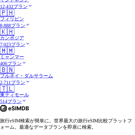
12,432プラン
🇵🇭
フィリピン
8,888プラン
🇰🇭
カンボジア
7,023プラン
🇲🇲
ミャンマー
406プラン
🇧🇳
ブルネイ・ダルサラーム
2,711プラン
🇹🇱
東ティモール
514プラン
旅行eSIM検索が簡単に。世界最大の旅行eSIM比較プラットフ
ォーム。最適なデータプランを即座に検索。