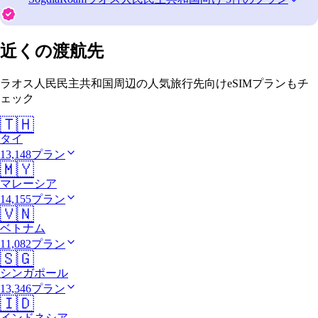
近くの渡航先
ラオス人民民主共和国周辺の人気旅行先向けeSIMプランもチ
ェック
🇹🇭
タイ
13,148プラン
🇲🇾
マレーシア
14,155プラン
🇻🇳
ベトナム
11,082プラン
🇸🇬
シンガポール
13,346プラン
🇮🇩
インドネシア