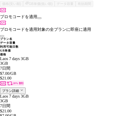
価格(安い順)
GB単価(低い順)
データ容量
有効期間
プロモコードを適用
プロモコードを適用
対象の全プランに即座に適用
プラン名
データ容量
利用可能日数
GB単価
価格
Laos 7 days 3GB
3GB
7日間
$7.00
/GB
$21.00
20% 割引
プラン詳細
Laos 7 days 3GB
3GB
7日間
$21.00
$7.00
/GB