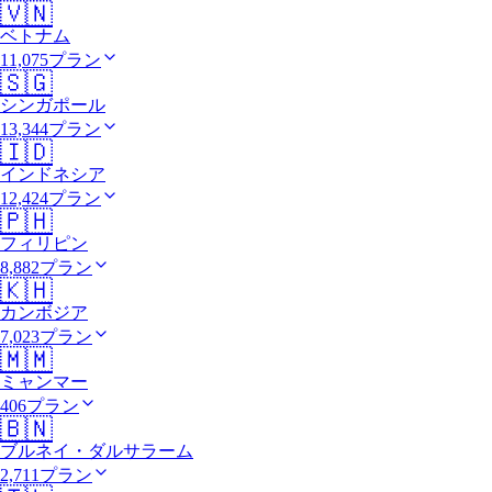
🇻🇳
ベトナム
11,075プラン
🇸🇬
シンガポール
13,344プラン
🇮🇩
インドネシア
12,424プラン
🇵🇭
フィリピン
8,882プラン
🇰🇭
カンボジア
7,023プラン
🇲🇲
ミャンマー
406プラン
🇧🇳
ブルネイ・ダルサラーム
2,711プラン