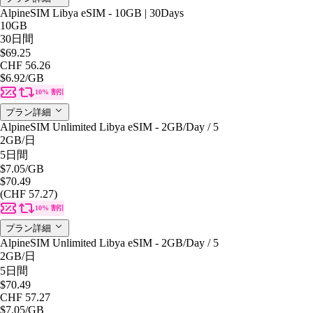
AlpineSIM Libya eSIM - 10GB | 30Days
10GB
30日間
$69.25
CHF 56.26
$6.92
/GB
10% 割引
プラン詳細
AlpineSIM Unlimited Libya eSIM - 2GB/Day / 5
2GB
/日
5日間
$7.05
/GB
$70.49
(CHF 57.27)
10% 割引
プラン詳細
AlpineSIM Unlimited Libya eSIM - 2GB/Day / 5
2GB
/日
5日間
$70.49
CHF 57.27
$7.05
/GB