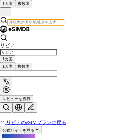
1カ国
複数国
リビア
1カ国
1カ国
複数国
レビューを投稿
リビアのeSIMプランに戻る
公式サイトを見る