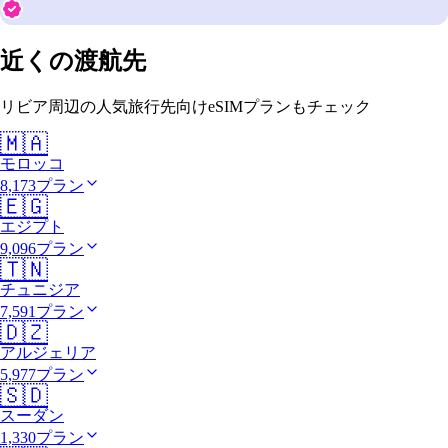
近くの渡航先
リビア周辺の人気旅行先向けeSIMプランもチェック
🇲🇦
モロッコ
8,173プラン
🇪🇬
エジプト
9,096プラン
🇹🇳
チュニジア
7,591プラン
🇩🇿
アルジェリア
5,977プラン
🇸🇩
スーダン
1,330プラン