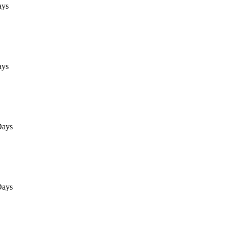
ays
ays
Days
Days