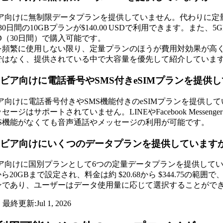
はリビア向けに無制限データプランを提供していません。代わりに定
SD、30日間の10GBプランが$140.00 USDで利用できます。また、5G
 USD（30日間）で購入可能です。
を頻繁に使用しない限り、定量プランのほうが費用対効果が高
ではなく、提供されている中で大容量を優先して紹介していま
mはリビア向けに電話番号やSMS付きeSIMプランを提供
はリビア向けに電話番号付きやSMS機能付きのeSIMプランを提
ージはサポートされていません。LINEやFacebook Messeng
MS機能がなくても音声通話やメッセージの利用が可能です。
mはリビア向けにいくつのデータプランを提供しています
はリビア向けに国別プランとして6つの定量データプランを提供し
ら20GBまで設定され、料金は約 $20.68から $344.75
ンであり、ユーザーはデータ使用量に応じて選択することがで
・最終更新:
Jul 1, 2026