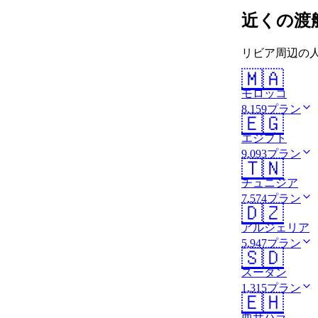
近くの渡
リビア周辺の人
🇲🇦
モロッコ
8,159プラン
🇪🇬
エジプト
9,093プラン
🇹🇳
チュニジア
7,574プラン
🇩🇿
アルジェリア
5,947プラン
🇸🇩
スーダン
1,315プラン
🇪🇭
西サハラ