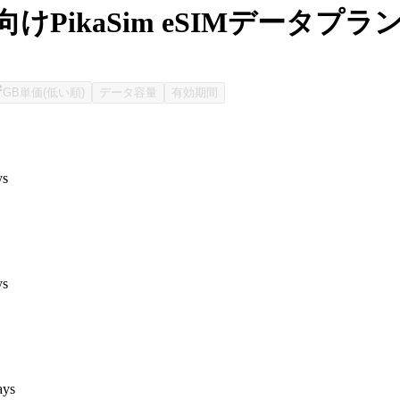
けPikaSim eSIMデータプラ
GB単価(低い順)
データ容量
有効期間
ys
ys
ays