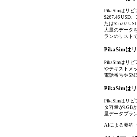
PikaSim
$267.46 U
たは$55.07
大量のデータ
ランのリスト
PikaSi
PikaSim
やテキストメッセ
電話番号やS
PikaSi
PikaSim
タ容量が1GBか
量データプラ
AIによる要約