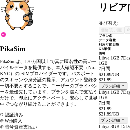
リビア向
並び替え:
価格(安い順)
プラン名
データ容量
利用可能日数
PikaSim
GB単価
価格
Libya 1GB 7Da
PikaSimは、170カ国以上で真に匿名性の高いモ
1GB
バイルデータを提供する、本人確認不要（No-
7日間
KYC）のeSIMプロバイダーです。パスポート
$21.89
/GB
のスキャンや身分証の提示、アカウント登録を
$21.89
一切不要とすることで、ユーザーのプライバシ
プラン詳細
ーを最優先しています。プランを選んで支払う
Libya 1GB 7Da
1GB
だけで、即座にアクティベート。安心して世界
7日間
中でつながり続けることができます。
$21.89
$21.89
/GB
認証済み
プラン詳細
Web購入
Libya 3GB 15D
暗号資産支払い