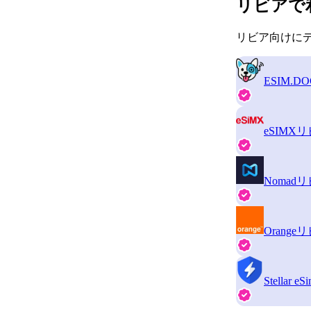
リビアで
リビア向けにデ
ESIM.DO
eSIMX
リ
Nomad
リ
Orange
リ
Stellar eS