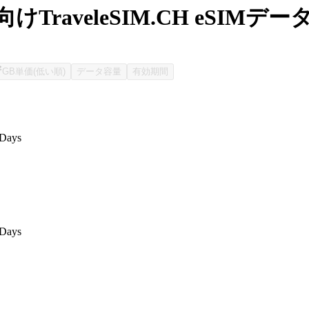
けTraveleSIM.CH eSIMデ
GB単価(低い順)
データ容量
有効期間
 Days
 Days