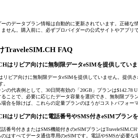
ダーのデータプラン情報は自動的に更新されています。正確な
りません。購入前に、必ずプロバイダーの公式サイトやアプリ
raveleSIM.CH FAQ
SIM.CHはリビア向けに無制限データeSIMを提供してい
SIM.CHはリビア向けに無制限データeSIMを提供していません
す。
の代表例として、30日間有効の「20GB」プランは$142.78 US
することで、必要に応じたデータ容量を選択でき、無制限プラ
る場合を除けば、これらの定量プランのほうがコストパフォー
eSIM.CHはリビア向けに電話番号やSMS付きeSIMプ
番号付きまたはSMS機能付きのeSIMプランはTraveleSIM
はすべてデータ通信専用のeSIMです。電話やSMSが必要な場合は、デ