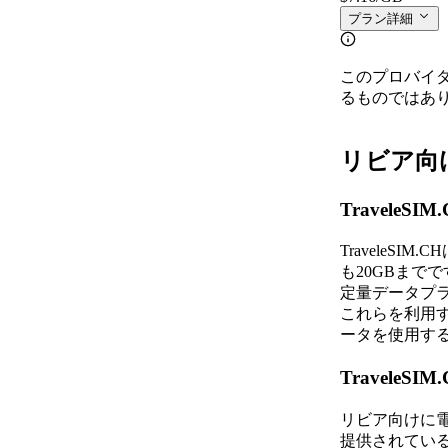
プラン詳細
このプロバイ
るものではあ
リビア向けT
Travele
Travele
も20GBまでで
定量データプラン
これらを利用
ータを使用す
Travel
リビア向けに電話
提供されているの