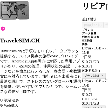
リビア向
並び替え:
価格(安い順)
プラン名
データ容量
利用可能日数
TraveleSIM.CH
GB単価
価格
Libya - 1GB - 7
Travelesim.chは手頃なモバイルデータプランを
1GB
提供する、スイス拠点の旅行eSIMプロバイダー
7日間
です。AndroidとApple両方に対応した専用アプ
$10.71
/GB
リがあり、eSIMの管理、使用状況の確認、チャ
$10.71
(CHF 8.64)
ージなどを簡単に行えるほか、多言語・複数通
プラン詳細
貨にも対応しています。旅行者にも出張者にも
Libya - 1GB - 7
最適な設計で、ストレスのないグローバル通信
1GB
を提供。使いやすいアプリひとつで、シームレ
7日間
スな通信が可能です。
$10.71
CHF 8.64
認証済み
$10.71
/GB
Web購入