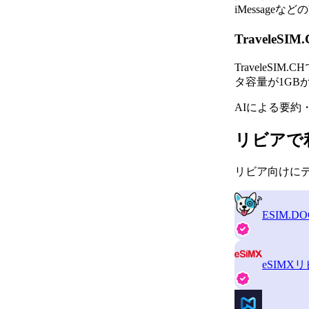
iMessag
Travel
Travele
タ容量が1GBか
AIによる要約
リビアで
リビア向けにデ
ESIM.DO
eSIMX
リ