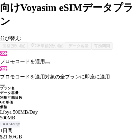
向けVoyasim eSIMデータプラ
ン
並び替え:
価格(安い順)
GB単価(低い順)
データ容量
有効期間
プロモコードを適用
プロモコードを適用
対象の全プランに即座に適用
プラン名
データ容量
利用可能日数
GB単価
価格
Libya 500MB/Day
500MB
+ ∞ at 512kbps
1日間
$21.60
/GB