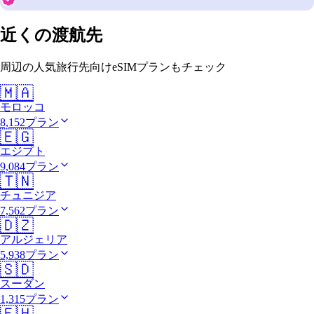
近くの渡航先
周辺の人気旅行先向けeSIMプランもチェック
🇲🇦
モロッコ
8,152プラン
🇪🇬
エジプト
9,084プラン
🇹🇳
チュニジア
7,562プラン
🇩🇿
アルジェリア
5,938プラン
🇸🇩
スーダン
1,315プラン