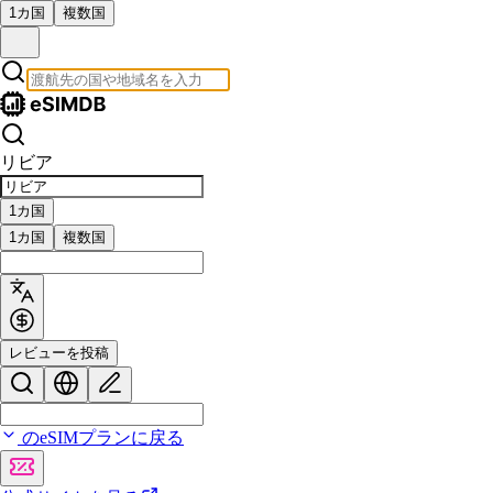
1カ国
複数国
リビア
1カ国
1カ国
複数国
レビューを投稿
のeSIMプランに戻る