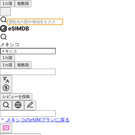
1カ国
複数国
メキシコ
1カ国
1カ国
複数国
レビューを投稿
メキシコのeSIMプランに戻る