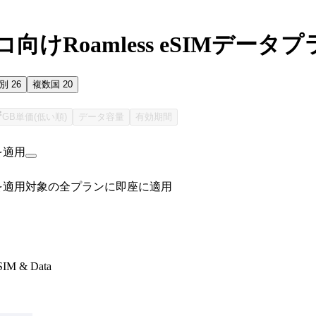
向けRoamless eSIMデータ
国別
26
複数国
20
GB単価(低い順)
データ容量
有効期間
を適用
を適用
対象の全プランに即座に適用
SIM & Data