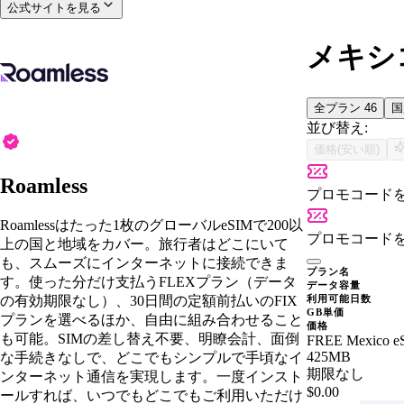
公式サイトを見る
メキシコ
全プラン
46
並び替え:
価格(安い順)
Roamless
プロモコード
Roamlessはたった1枚のグローバルeSIMで200以
プロモコード
上の国と地域をカバー。旅行者はどこにいて
も、スムーズにインターネットに接続できま
プラン名
す。使った分だけ支払うFLEXプラン（データ
データ容量
の有効期限なし）、30日間の定額前払いのFIX
利用可能日数
GB単価
プランを選べるほか、自由に組み合わせること
価格
も可能。SIMの差し替え不要、明瞭会計、面倒
FREE Mexico e
425MB
な手続きなしで、どこでもシンプルで手頃なイ
期限なし
ンターネット通信を実現します。一度インスト
$0.00
ールすれば、いつでもどこでもご利用いただけ