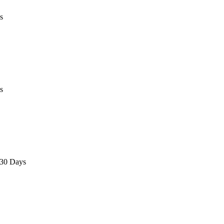
s
s
 30 Days