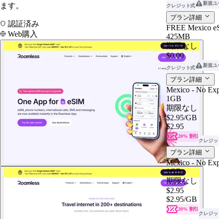
新規ユ
ます。
クレジット式
プラン詳細
認証済み
FREE Mexico e
Web購入
425MB
期限なし
$0.00
新規ユ
クレジット式
プラン詳細
Mexico - No Exp
1GB
期限なし
$2.95
/GB
$2.95
20% 割引
クレジッ
プラン詳細
Mexico - No Exp
1GB
期限なし
$2.95
$2.95
/GB
20% 割引
クレジッ