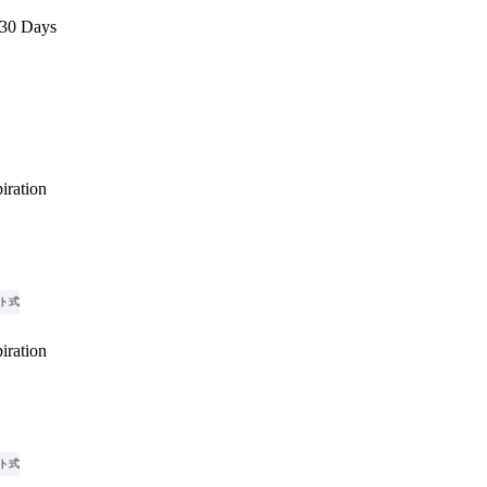
 30 Days
iration
ト式
iration
ト式