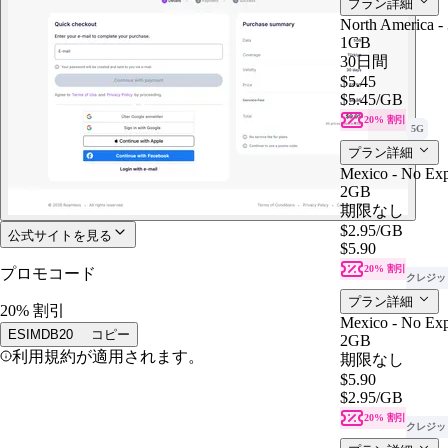
プラン詳細
North America -
1GB
30日間
$5.45
$5.45
/GB
20% 割引
5G
プラン詳細
Mexico - No Exp
2GB
期限なし
$2.95
/GB
公式サイトを見る
$5.90
20% 割引
プロモコード
クレジッ
プラン詳細
20% 割引
Mexico - No Exp
ESIMDB20
コピー
2GB
利用規約が適用されます。
期限なし
$5.90
$2.95
/GB
20% 割引
クレジッ