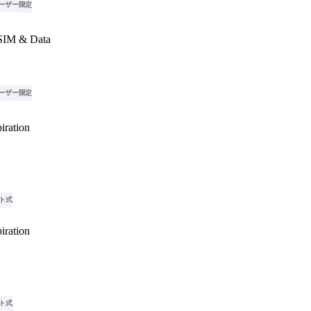
ーザー限定
SIM & Data
ーザー限定
iration
ト式
iration
ト式