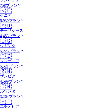
ジンバブエ
758プラン
🇰🇪
ケニア
5,930プラン
🇲🇺
モーリシャス
4,453プラン
🇺🇬
ウガンダ
5,225プラン
🇹🇿
タンザニア
5,521プラン
🇿🇲
ザンビア
4,599プラン
🇷🇼
ルワンダ
3,264プラン
🇪🇹
エチオピア