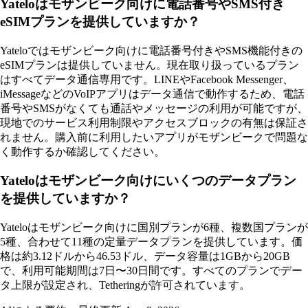
Yateloはモザンビーク向けに電話番号やSMS付き
eSIMプランを提供していますか？
Yateloではモザンビーク向けに電話番号付きやSMS機能付きの
eSIMプランは提供していません。現在取り扱っているプラン
はすべてデータ通信専用です。LINEやFacebook Messenger、
iMessageなどのVoIPアプリはデータ通信で動作するため、電話
番号やSMSがなくても通話やメッセージの利用が可能ですが、
現地でのサービス利用制限やアクセスブロックの有無は保証さ
れません。購入前に利用したいアプリがモザンビークで問題な
く動作するか確認してください。
Yateloはモザンビーク向けにいくつのデータプラン
を提供していますか？
Yateloはモザンビーク向けに国別プランが6種、複数国プランが
5種、合わせて11種の定量データプランを提供しています。価
格は約3.12ドルから46.53ドル、データ容量は1GBから20GB
で、利用可能期間は7日〜30日間です。すべてのプランでデー
タ上限が設定され、Tetheringが許可されています。