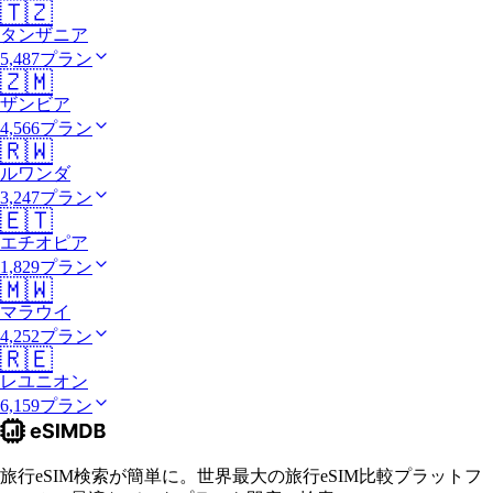
🇹🇿
タンザニア
5,487プラン
🇿🇲
ザンビア
4,566プラン
🇷🇼
ルワンダ
3,247プラン
🇪🇹
エチオピア
1,829プラン
🇲🇼
マラウイ
4,252プラン
🇷🇪
レユニオン
6,159プラン
旅行eSIM検索が簡単に。世界最大の旅行eSIM比較プラットフ