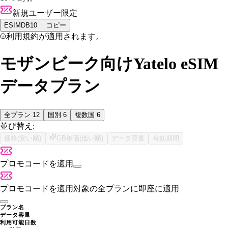
新規ユーザー限定
ESIMDB10
コピー
利用規約が適用されます。
モザンビーク向けYatelo eSIM
データプラン
全プラン
12
国別
6
複数国
6
並び替え:
価格(安い順)
GB単価(低い順)
データ容量
有効期間
プロモコードを適用
プロモコードを適用
対象の全プランに即座に適用
プラン名
データ容量
利用可能日数