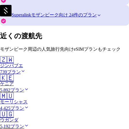
Superalink
モザンビーク向け 24件のプラン
近くの渡航先
モザンビーク周辺の人気旅行先向けeSIMプランもチェック
🇿🇼
ジンバブエ
739プラン
🇰🇪
ケニア
5,892プラン
🇲🇺
モーリシャス
4,425プラン
🇺🇬
ウガンダ
5,192プラン