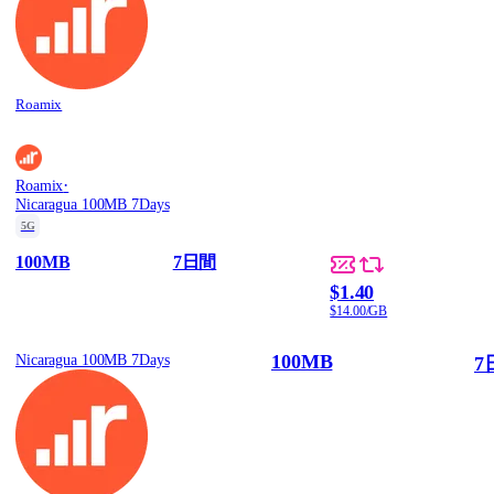
Roamix
·
Roamix
Nicaragua 100MB 7Days
5G
100MB
7日間
$1.40
$14.00/GB
100MB
Nicaragua 100MB 7Days
7