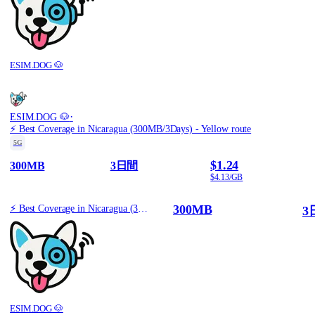
ESIM.DOG 🐶
·
ESIM.DOG 🐶
⚡️ Best Coverage in Nicaragua (300MB/3Days) - Yellow route
5G
$1.24
300MB
3日間
$4.13/GB
300MB
⚡️ Best Coverage in Nicaragua (300MB/3Days) - Yellow route
3
ESIM.DOG 🐶