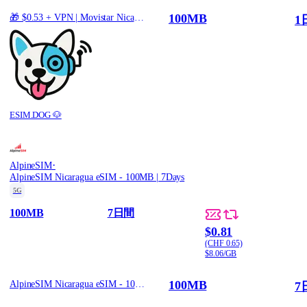
100MB
🎁 $0.53 + VPN | Movistar Nicaragua - Best Coverage (100MB/1Days) - Black route
1
ESIM.DOG 🐶
·
AlpineSIM
AlpineSIM Nicaragua eSIM - 100MB | 7Days
5G
100MB
7日間
$0.81
(CHF 0.65)
$8.06/GB
100MB
AlpineSIM Nicaragua eSIM - 100MB | 7Days
7