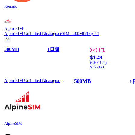
Roamix
·
AlpineSIM
AlpineSIM Unlimited Nicaragua eSIM - 500MB/Day / 1
5G
500MB
1日間
$1.49
(CHF 1.20)
$2.97/GB
500MB
AlpineSIM Unlimited Nicaragua eSIM - 500MB/Day / 1
1
AlpineSIM