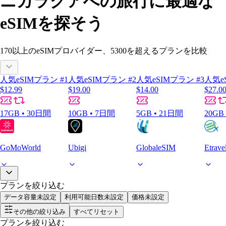
ニカラグアへの旅行に最適な
eSIMを探そう
170以上
のeSIMプロバイダー、
5300
を超えるプランを比較
人気eSIMプラン #1
人気eSIMプラン #2
人気eSIMプラン #3
人気e
$12.99
$19.00
$14.00
$27.0
17GB • 30日間
10GB • 7日間
5GB • 21日間
20GB
GoMoWorld
Ubigi
GlobaleSIM
Etrav
プランを絞り込む
データ容量
未設定
利用可能日数
未設定
価格
未設定
その他の絞り込み
すべてリセット
プランを絞り込む