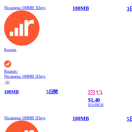
100MB
Nicaragua 100MB 3Days
3
Roamix
·
Roamix
Nicaragua 100MB 5Days
5G
100MB
5日間
$1.40
$14.00/GB
100MB
Nicaragua 100MB 5Days
5