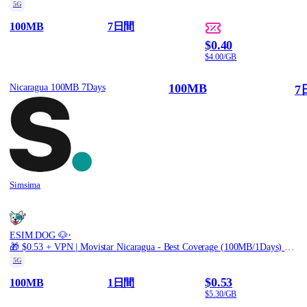
5G
100MB
7日間
$0.40
$4.00/GB
100MB
Nicaragua 100MB 7Days
7
Simsima
·
ESIM.DOG 🐶
🎁 $0.53 + VPN | Movistar Nicaragua - Best Coverage (100MB/1Days) - Black route
5G
$0.53
100MB
1日間
$5.30/GB