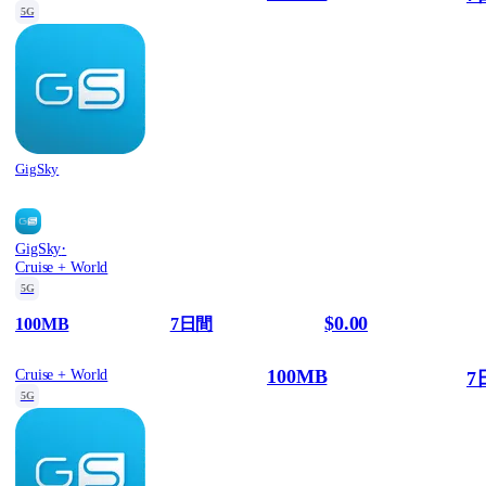
5G
GigSky
·
GigSky
Cruise + World
5G
$0.00
100MB
7日間
100MB
Cruise + World
7
5G