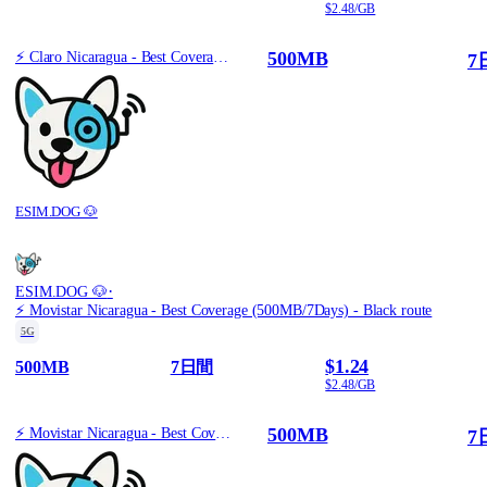
$2.48/GB
500MB
⚡️ Claro Nicaragua - Best Coverage (500MB/7Days) - Blue route
7
ESIM.DOG 🐶
·
ESIM.DOG 🐶
⚡️ Movistar Nicaragua - Best Coverage (500MB/7Days) - Black route
5G
$1.24
500MB
7日間
$2.48/GB
500MB
⚡️ Movistar Nicaragua - Best Coverage (500MB/7Days) - Black route
7