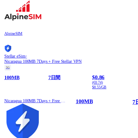
AlpineSIM
·
Stellar eSim
Nicaragua 100MB 7Days + Free Stellar VPN
5G
$0.86
100MB
7日間
(€0.74)
$8.55/GB
100MB
Nicaragua 100MB 7Days + Free Stellar VPN
7