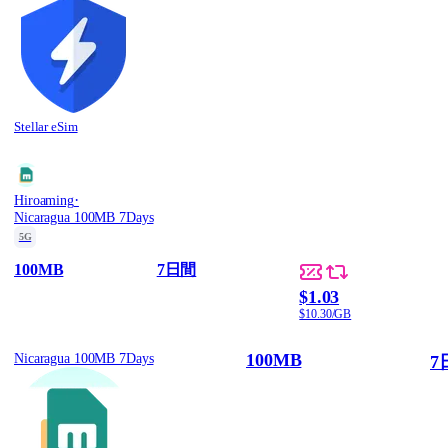
Stellar eSim
·
Hiroaming
Nicaragua 100MB 7Days
5G
100MB
7日間
$1.03
$10.30/GB
100MB
Nicaragua 100MB 7Days
7