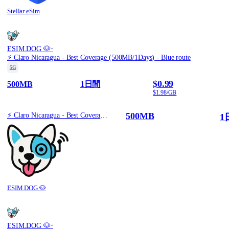
Stellar eSim
·
ESIM.DOG 🐶
⚡️ Claro Nicaragua - Best Coverage (500MB/1Days) - Blue route
5G
$0.99
500MB
1日間
$1.98/GB
500MB
⚡️ Claro Nicaragua - Best Coverage (500MB/1Days) - Blue route
1
ESIM.DOG 🐶
·
ESIM.DOG 🐶