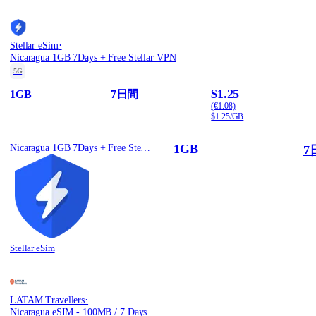
·
Stellar eSim
Nicaragua 1GB 7Days + Free Stellar VPN
5G
$1.25
1GB
7日間
(€1.08)
$1.25/GB
1GB
Nicaragua 1GB 7Days + Free Stellar VPN
7
Stellar eSim
·
LATAM Travellers
Nicaragua eSIM - 100MB / 7 Days