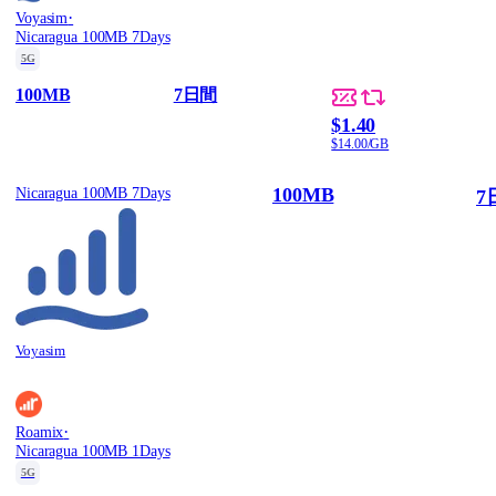
·
Voyasim
Nicaragua 100MB 7Days
5G
100MB
7日間
$1.40
$14.00/GB
100MB
Nicaragua 100MB 7Days
7
Voyasim
·
Roamix
Nicaragua 100MB 1Days
5G