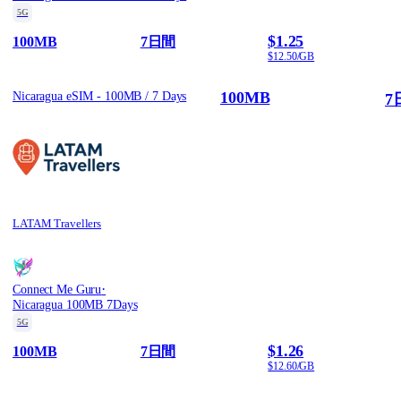
5G
$1.25
100MB
7日間
$12.50/GB
100MB
Nicaragua eSIM - 100MB / 7 Days
7
LATAM Travellers
·
Connect Me Guru
Nicaragua 100MB 7Days
5G
$1.26
100MB
7日間
$12.60/GB