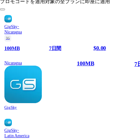
プロモコードを適用
対象の全プランに即座に適用
·
GigSky
Nicaragua
5G
$0.00
100MB
7日間
100MB
Nicaragua
7
GigSky
·
GigSky
Latin America