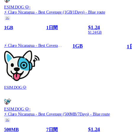
·
ESIM.DOG 🐶
⚡️ Claro Nicaragua - Best Coverage (1GB/1Days) - Blue route
5G
$1.24
1GB
1日間
$1.24/GB
1GB
⚡️ Claro Nicaragua - Best Coverage (1GB/1Days) - Blue route
1
ESIM.DOG 🐶
·
ESIM.DOG 🐶
⚡️ Claro Nicaragua - Best Coverage (500MB/7Days) - Blue route
5G
$1.24
500MB
7日間