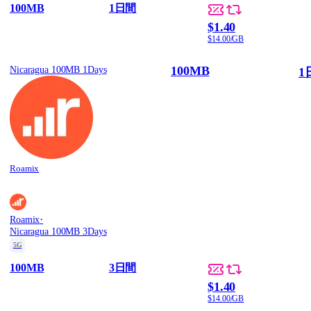
100MB
1日間
$1.40
$14.00/GB
100MB
Nicaragua 100MB 1Days
1
Roamix
·
Roamix
Nicaragua 100MB 3Days
5G
100MB
3日間
$1.40
$14.00/GB