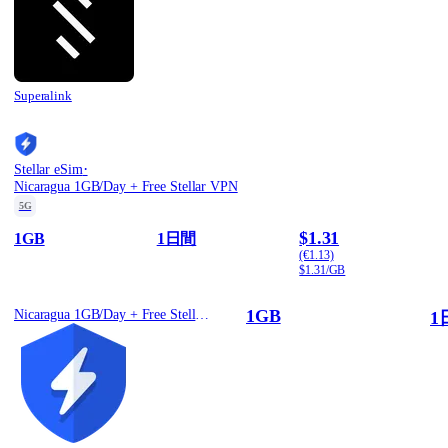
Superalink
·
Stellar eSim
Nicaragua 1GB/Day + Free Stellar VPN
5G
$1.31
1GB
1日間
(€1.13)
$1.31/GB
1GB
Nicaragua 1GB/Day + Free Stellar VPN
1