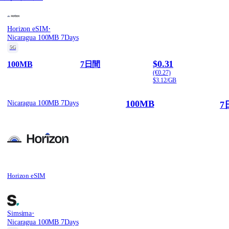
·
Horizon eSIM
Nicaragua 100MB 7Days
5G
$0.31
100MB
7日間
(€0.27)
$3.12/GB
100MB
Nicaragua 100MB 7Days
7
Horizon eSIM
·
Simsima
Nicaragua 100MB 7Days