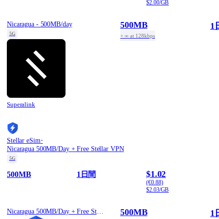
$2.00/GB
500MB
Nicaragua - 500MB/day
1
5G
+ ∞ at 128kbps
Superalink
·
Stellar eSim
Nicaragua 500MB/Day + Free Stellar VPN
5G
$1.02
500MB
1日間
(€0.88)
$2.03/GB
500MB
Nicaragua 500MB/Day + Free Stellar VPN
1