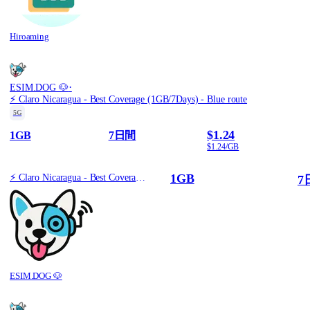
Hiroaming
·
ESIM.DOG 🐶
⚡️ Claro Nicaragua - Best Coverage (1GB/7Days) - Blue route
5G
$1.24
1GB
7日間
$1.24/GB
1GB
⚡️ Claro Nicaragua - Best Coverage (1GB/7Days) - Blue route
7
ESIM.DOG 🐶