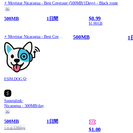
⚡️ Movistar Nicaragua - Best Coverage (500MB/1Days) - Black route
5G
$0.99
500MB
1日間
$1.98/GB
500MB
⚡️ Movistar Nicaragua - Best Coverage (500MB/1Days) - Black route
1
ESIM.DOG 🐶
·
Superalink
Nicaragua - 500MB/day
5G
500MB
1日間
+ ∞ at 128kbps
$1.00