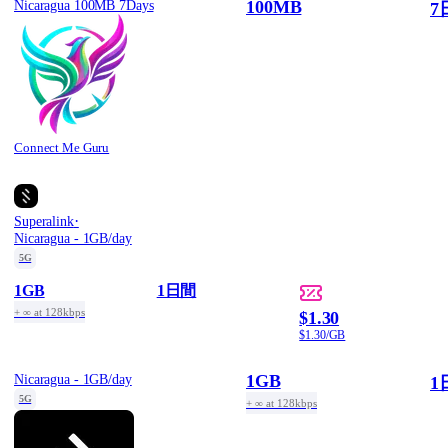
100MB
Nicaragua 100MB 7Days
7
Connect Me Guru
·
Superalink
Nicaragua - 1GB/day
5G
1GB
1日間
+ ∞ at 128kbps
$1.30
$1.30/GB
1GB
Nicaragua - 1GB/day
1
5G
+ ∞ at 128kbps