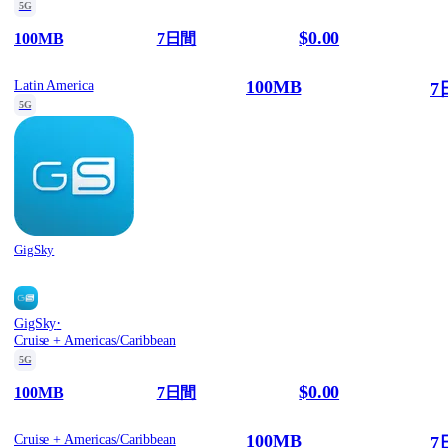
5G
$0.00
100MB
7日間
100MB
Latin America
7
5G
GigSky
·
GigSky
Cruise + Americas/Caribbean
5G
$0.00
100MB
7日間
100MB
Cruise + Americas/Caribbean
7