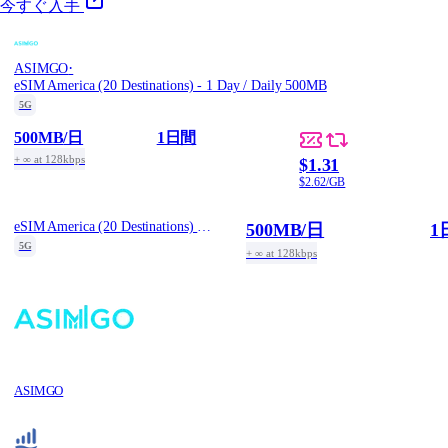
今すぐ入手
·
ASIMGO
eSIM America (20 Destinations) - 1 Day / Daily 500MB
5G
500MB
/日
1日間
+ ∞ at 128kbps
$1.31
$2.62/GB
eSIM America (20 Destinations) - 1 Day / Daily 500MB
500MB
/日
1
5G
+ ∞ at 128kbps
ASIMGO