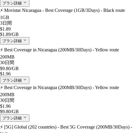
プラン詳細
⚡️ Movistar Nicaragua - Best Coverage (1GB/3Days) - Black route
1GB
3日間
$1.89
$1.89
/GB
プラン詳細
⚡️ Best Coverage in Nicaragua (200MB/30Days) - Yellow route
200MB
30日間
$9.80
/GB
$1.96
プラン詳細
⚡️ Best Coverage in Nicaragua (200MB/30Days) - Yellow route
200MB
30日間
$1.96
$9.80
/GB
プラン詳細
⚡️ [5G] Global (202 countries) - Best 5G Coverage (200MB/30Days) -