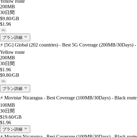
Yellow route
200MB
30日間
$9.80
/GB
$1.96
5G
プラン詳細
⚡️ [5G] Global (202 countries) - Best 5G Coverage (200MB/30Days) -
Yellow route
200MB
30日間
$1.96
$9.80
/GB
5G
プラン詳細
⚡️ Movistar Nicaragua - Best Coverage (100MB/30Days) - Black route
100MB
30日間
$19.60
/GB
$1.96
プラン詳細
⚡️ Movistar Nicaragua - Best Coverage (100MB/30Days) - Black route