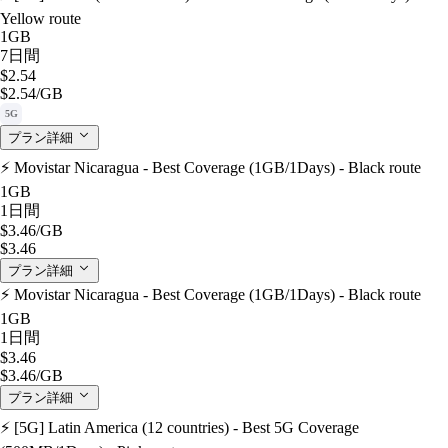
Yellow route
1GB
7日間
$2.54
$2.54
/GB
5G
プラン詳細
⚡️ Movistar Nicaragua - Best Coverage (1GB/1Days) - Black route
1GB
1日間
$3.46
/GB
$3.46
プラン詳細
⚡️ Movistar Nicaragua - Best Coverage (1GB/1Days) - Black route
1GB
1日間
$3.46
$3.46
/GB
プラン詳細
⚡️ [5G] Latin America (12 countries) - Best 5G Coverage