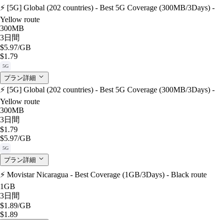
⚡️ [5G] Global (202 countries) - Best 5G Coverage (300MB/3Days) -
Yellow route
300MB
3日間
$5.97
/GB
$1.79
5G
プラン詳細
⚡️ [5G] Global (202 countries) - Best 5G Coverage (300MB/3Days) -
Yellow route
300MB
3日間
$1.79
$5.97
/GB
5G
プラン詳細
⚡️ Movistar Nicaragua - Best Coverage (1GB/3Days) - Black route
1GB
3日間
$1.89
/GB
$1.89