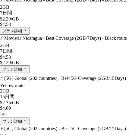
2GB
7日間
$2.29
/GB
$4.58
プラン詳細
⚡️ Movistar Nicaragua - Best Coverage (2GB/7Days) - Black route
2GB
7日間
$4.58
$2.29
/GB
プラン詳細
⚡️ [5G] Global (202 countries) - Best 5G Coverage (2GB/15Days) -
Yellow route
2GB
15日間
$2.35
/GB
$4.69
5G
プラン詳細
⚡️ [5G] Global (202 countries) - Best 5G Coverage (2GB/15Days) -