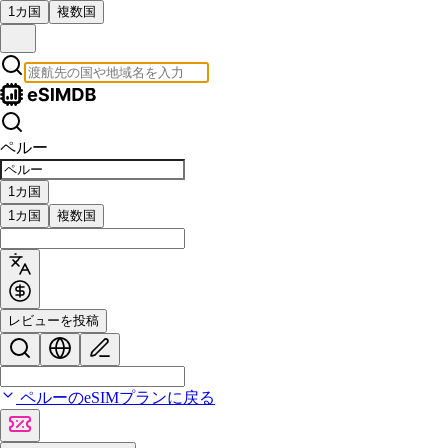
1カ国
複数国
ペルー
1カ国
1カ国
複数国
レビューを投稿
ペルーのeSIMプランに戻る