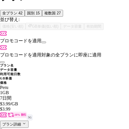
全プラン
42
国別
15
複数国
27
並び替え:
価格(安い順)
GB単価(低い順)
データ容量
有効期間
プロモコードを適用
プロモコードを適用
対象の全プランに即座に適用
プラン名
データ容量
利用可能日数
GB単価
価格
Peru
1GB
7日間
$3.99
/GB
$3.99
10% 割引
5G
プラン詳細