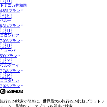
🇩🇴
ドミニカ共和国
4,851プラン
🇵🇪
ペルー
8,314プラン
🇨🇴
コロンビア
7,098プラン
🇨🇺
キューバ
599プラン
🇺🇾
ウルグアイ
7,746プラン
🇨🇷
コスタリカ
7,026プラン
旅行eSIM検索が簡単に。世界最大の旅行eSIM比較プラットフ
ォーム。最適なデータプランを即座に検索。