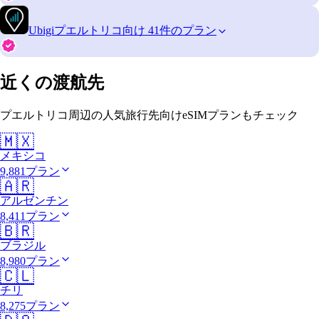
Ubigi
プエルトリコ向け 41件のプラン
近くの渡航先
プエルトリコ周辺の人気旅行先向けeSIMプランもチェック
🇲🇽
メキシコ
9,881プラン
🇦🇷
アルゼンチン
8,411プラン
🇧🇷
ブラジル
8,980プラン
🇨🇱
チリ
8,275プラン