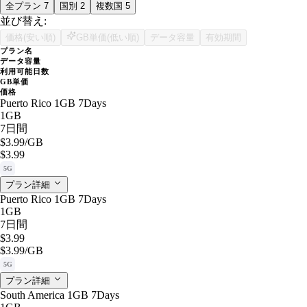
全プラン
7
国別
2
複数国
5
並び替え:
価格(安い順)
GB単価(低い順)
データ容量
有効期間
プラン名
データ容量
利用可能日数
GB単価
価格
Puerto Rico 1GB 7Days
1GB
7日間
$3.99
/GB
$3.99
5G
プラン詳細
Puerto Rico 1GB 7Days
1GB
7日間
$3.99
$3.99
/GB
5G
プラン詳細
South America 1GB 7Days