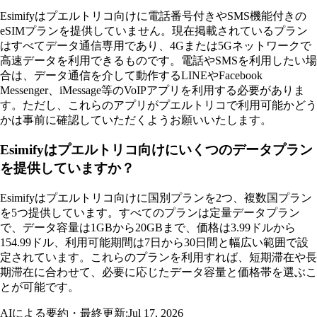
Esimifyはプエルトリコ向けに電話番号付きやSMS機能付きの
eSIMプランを提供していません。現在掲載されているプラン
はすべてデータ通信専用であり、4Gまたは5Gネットワークで
高速データを利用できるものです。電話やSMSを利用したい場
合は、データ通信を介して動作するLINEやFacebook
Messenger、iMessage等のVoIPアプリを利用する必要がありま
す。ただし、これらのアプリがプエルトリコで利用可能かどう
かは事前に確認していただくようお願いいたします。
Esimifyはプエルトリコ向けにいくつのデータプラン
を提供していますか？
Esimifyはプエルトリコ向けに国別プランを2つ、複数国プラン
を5つ提供しています。すべてのプランは定量データプラン
で、データ容量は1GBから20GBまで、価格は3.99ドルから
154.99ドル、利用可能期間は7日から30日間と幅広い範囲で設
定されています。これらのプランを利用すれば、短期滞在や長
期滞在に合わせて、必要に応じたデータ容量と価格帯を選ぶこ
とが可能です。
AIによる要約・最終更新:
Jul 17, 2026