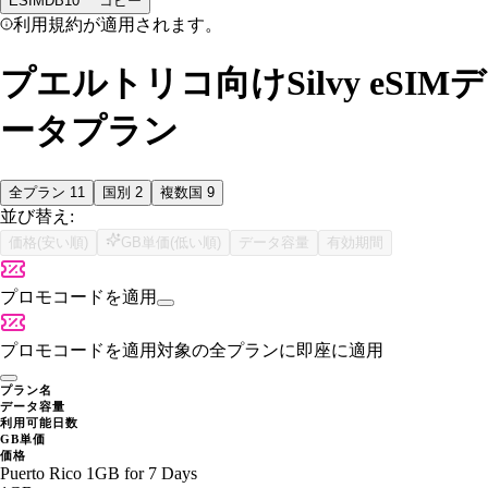
ESIMDB10
コピー
利用規約が適用されます。
プエルトリコ向けSilvy eSIMデ
ータプラン
全プラン
11
国別
2
複数国
9
並び替え:
価格(安い順)
GB単価(低い順)
データ容量
有効期間
プロモコードを適用
プロモコードを適用
対象の全プランに即座に適用
プラン名
データ容量
利用可能日数
GB単価
価格
Puerto Rico 1GB for 7 Days