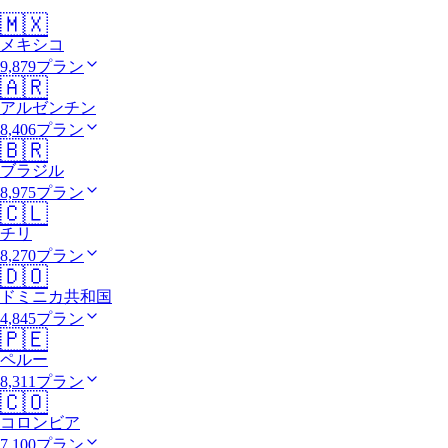
🇲🇽
メキシコ
9,879プラン
🇦🇷
アルゼンチン
8,406プラン
🇧🇷
ブラジル
8,975プラン
🇨🇱
チリ
8,270プラン
🇩🇴
ドミニカ共和国
4,845プラン
🇵🇪
ペルー
8,311プラン
🇨🇴
コロンビア
7,100プラン