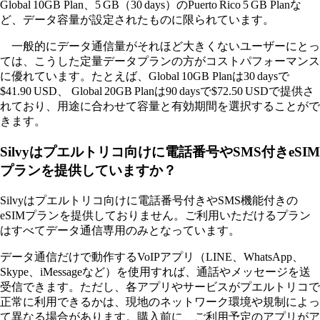
Global 10GB Plan、5 GB（30 days）のPuerto Rico 5 GB Planな
ど、データ容量が設定されたものに限られています。
一般的にデータ通信量がそれほど大きくないユーザーにとっ
ては、こうした定量データプランの方がコストパフォーマンス
に優れています。たとえば、Global 10GB Planは30 daysで
$41.90 USD、 Global 20GB Planは90 daysで$72.50 USDで提供さ
れており、用途に合わせて容量と有効期間を選択することがで
きます。
Silvyはプエルトリコ向けに電話番号やSMS付きeSIM
プランを提供していますか？
Silvyはプエルトリコ向けに電話番号付きやSMS機能付きの
eSIMプランを提供しておりません。ご利用いただけるプラン
はすべてデータ通信専用のみとなっています。
データ通信だけで動作するVoIPアプリ（LINE、WhatsApp、
Skype、iMessageなど）を使用すれば、通話やメッセージを送
受信できます。ただし、各アプリやサービスがプエルトリコで
正常に利用できるかは、現地のネットワーク環境や規制によっ
て異なる場合があります。購入前に、ご利用予定のアプリがア