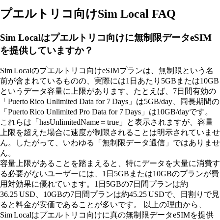
プエルトリコ向けSim Local FAQ
Sim Localはプエルトリコ向けに無制限データeSIM
を提供していますか？
Sim Localのプエルトリコ向けeSIMプランは、無制限という名
前が含まれているものの、実際には1日あたり5GBまたは10GB
というデータ容量に上限があります。たとえば、7日間有効の
「Puerto Rico Unlimited Data for 7 Days」は5GB/day、同長期間の
「Puerto Rico Unlimited Pro Data for 7 Days」は10GB/dayです。
これらは「hasUnlimitedName＝true」と表示されますが、容量
上限を超えた場合に速度が制限されることは明示されていませ
ん。したがって、いわゆる「無制限データ通信」ではありませ
ん。
容量上限があることを踏まえると、特にデータを大量に消費す
る必要がないユーザーには、1日5GBまたは10GBのプランが費
用対効果に優れています。1日5GBの7日間プランは約
36.25 USD、10GBの7日間プランは約45.25 USDで、日割りで見
ると料金が安価であることが多いです。 以上の理由から、
Sim Localはプエルトリコ向けに真の無制限データeSIMを提供