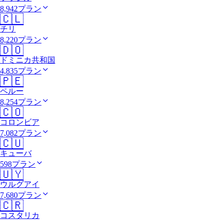
8,942プラン
🇨🇱
チリ
8,220プラン
🇩🇴
ドミニカ共和国
4,835プラン
🇵🇪
ペルー
8,254プラン
🇨🇴
コロンビア
7,082プラン
🇨🇺
キューバ
598プラン
🇺🇾
ウルグアイ
7,680プラン
🇨🇷
コスタリカ