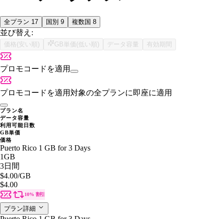
全プラン
17
国別
9
複数国
8
並び替え:
価格(安い順)
GB単価(低い順)
データ容量
有効期間
プロモコードを適用
プロモコードを適用
対象の全プランに即座に適用
プラン名
データ容量
利用可能日数
GB単価
価格
Puerto Rico 1 GB for 3 Days
1GB
3日間
$4.00
/GB
$4.00
10% 割引
プラン詳細
Puerto Rico 1 GB for 3 Days