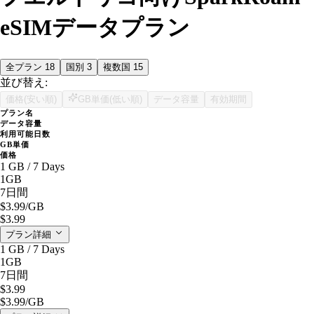
eSIMデータプラン
全プラン
18
国別
3
複数国
15
並び替え:
価格(安い順)
GB単価(低い順)
データ容量
有効期間
プラン名
データ容量
利用可能日数
GB単価
価格
1 GB / 7 Days
1GB
7日間
$3.99
/GB
$3.99
プラン詳細
1 GB / 7 Days
1GB
7日間
$3.99
$3.99
/GB