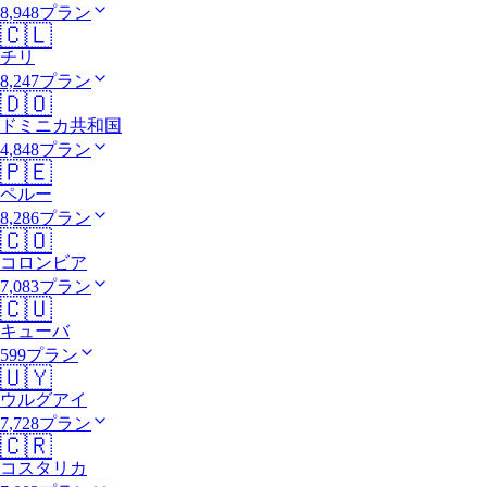
8,948プラン
🇨🇱
チリ
8,247プラン
🇩🇴
ドミニカ共和国
4,848プラン
🇵🇪
ペルー
8,286プラン
🇨🇴
コロンビア
7,083プラン
🇨🇺
キューバ
599プラン
🇺🇾
ウルグアイ
7,728プラン
🇨🇷
コスタリカ