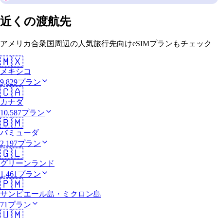
近くの渡航先
アメリカ合衆国周辺の人気旅行先向けeSIMプランもチェック
🇲🇽
メキシコ
9,829プラン
🇨🇦
カナダ
10,587プラン
🇧🇲
バミューダ
2,197プラン
🇬🇱
グリーンランド
1,461プラン
🇵🇲
サンピエール島・ミクロン島
71プラン
🇺🇲