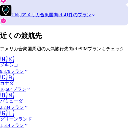
Ubigi
アメリカ合衆国向け 41件のプラン
近くの渡航先
アメリカ合衆国周辺の人気旅行先向けeSIMプランもチェック
🇲🇽
メキシコ
9,879プラン
🇨🇦
カナダ
10,664プラン
🇧🇲
バミューダ
2,234プラン
🇬🇱
グリーンランド
1,514プラン