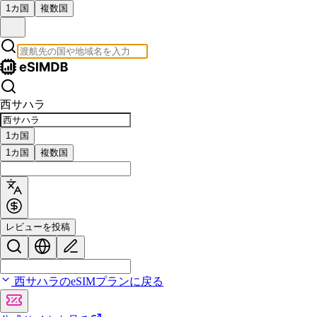
1カ国
複数国
西サハラ
1カ国
1カ国
複数国
レビューを投稿
西サハラのeSIMプランに戻る