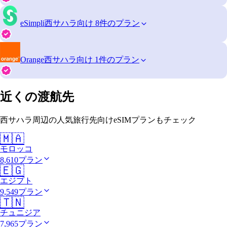
eSimpli
西サハラ向け 8件のプラン
Orange
西サハラ向け 1件のプラン
近くの渡航先
西サハラ周辺の人気旅行先向けeSIMプランもチェック
🇲🇦
モロッコ
8,610プラン
🇪🇬
エジプト
9,549プラン
🇹🇳
チュニジア
7,965プラン