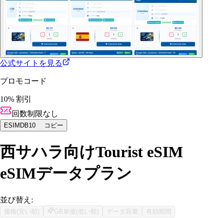
公式サイトを見る
プロモコード
10% 割引
回数制限なし
ESIMDB10
コピー
西サハラ向けTourist eSIM
eSIMデータプラン
並び替え:
価格(安い順)
GB単価(低い順)
データ容量
有効期間