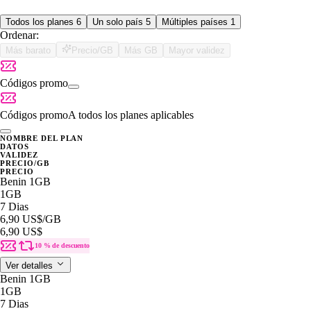
Todos los planes
6
Un solo país
5
Múltiples países
1
Ordenar:
Más barato
Precio/GB
Más GB
Mayor validez
Códigos promo
Códigos promo
A todos los planes aplicables
NOMBRE DEL PLAN
DATOS
VALIDEZ
PRECIO/GB
PRECIO
Benin 1GB
1GB
7 Dias
6,90 US$
/GB
6,90 US$
10 % de descuento
Ver detalles
Benin 1GB
1GB
7 Dias