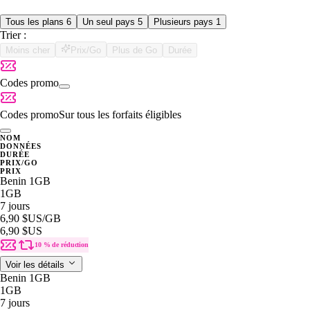
Tous les plans
6
Un seul pays
5
Plusieurs pays
1
Trier :
Moins cher
Prix/Go
Plus de Go
Durée
Codes promo
Codes promo
Sur tous les forfaits éligibles
NOM
DONNÉES
DURÉE
PRIX/GO
PRIX
Benin 1GB
1GB
7 jours
6,90 $US
/GB
6,90 $US
10 % de réduction
Voir les détails
Benin 1GB
1GB
7 jours