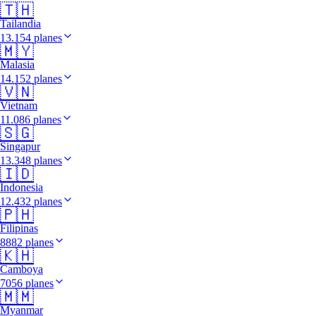
🇹🇭
Tailandia
13.154 planes
🇲🇾
Malasia
14.152 planes
🇻🇳
Vietnam
11.086 planes
🇸🇬
Singapur
13.348 planes
🇮🇩
Indonesia
12.432 planes
🇵🇭
Filipinas
8882 planes
🇰🇭
Camboya
7056 planes
🇲🇲
Myanmar