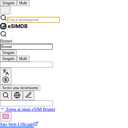
Singolo
Multi
Brunei
Singolo
Singolo
Multi
Scrivi una recensione
Torna ai piani eSIM Brunei
Sito Web Ufficiale