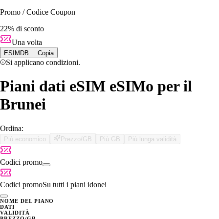
Promo / Codice Coupon
22% di sconto
Una volta
ESIMDB
Copia
Si applicano condizioni.
Piani dati eSIM eSIMo per il
Brunei
Ordina:
Più economico
Prezzo/GB
Più GB
Più lunga validità
Codici promo
Codici promo
Su tutti i piani idonei
NOME DEL PIANO
DATI
VALIDITÀ
PREZZO/GB