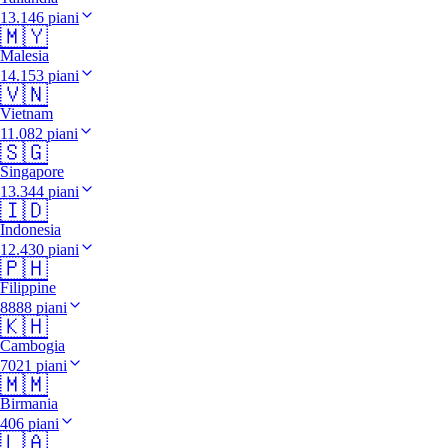
13.146 piani
🇲🇾
Malesia
14.153 piani
🇻🇳
Vietnam
11.082 piani
🇸🇬
Singapore
13.344 piani
🇮🇩
Indonesia
12.430 piani
🇵🇭
Filippine
8888 piani
🇰🇭
Cambogia
7021 piani
🇲🇲
Birmania
406 piani
🇱🇦