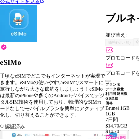
公式サイトを見る
ブルネ
並び替え:
価格(安い順)
プロモコード
eSIMo
プロモコード
手頃なeSIMでどこでもインターネットが実現で
きます。eSIMoの使いやすいeSIMでスマートに
プラン名
旅行しながら大きな節約をしましょう！eSIMo
データ容量
利用可能日数
は最新のiPhoneや多くのAndroidデバイスでデジ
GB単価
タルSIM技術を使用しており、物理的なSIMカ
価格
Brunei 1GB
ードなしでモバイルプランを簡単にアクティブ
1GB
化し、切り替えることができます。
7日間
$14.70
/GB
認証済み
$14.70
22% 割引