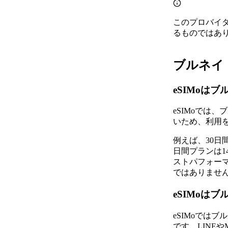
このプロバイ
るものではあ
ブルネイ・
eSIMoは
eSIMoで
いため、利用
例えば、30日間有効
日間プランは1
ストパフォー
ではありませ
eSIMoは
eSIMoでは
です。LINEや