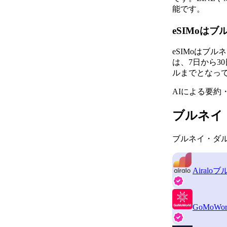
能です。
eSIMoは
eSIMoはブ
は、7日から3
ルまでとなっ
AIによる要約
ブルネイ
ブルネイ・ダル
Airalo
ブ
GoMoWor