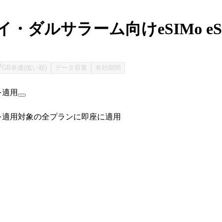
イ・ダルサラーム向けeSIMo e
GB単価(低い順)
データ容量
有効期間
を適用
を適用
対象の全プランに即座に適用