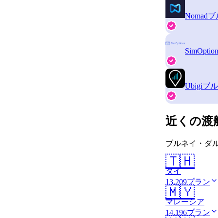
Nomad
ブ
SimOption
Ubigi
ブル
近くの渡
ブルネイ・ダル
🇹🇭
タイ
13,209プラン
🇲🇾
マレーシア
14,196プラン