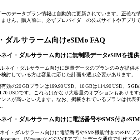
ダーのデータプラン情報は自動的に更新されています。正確な
りません。購入前に、必ずプロバイダーの公式サイトやアプリ
ダルサラーム向けeSIMo FAQ
ブルネイ・ダルサラーム向けに無制限データeSIMを提
は、ブルネイ・ダルサラーム向けに定量データのプランのみが提供
を検討している方は容量に応じた計画を選ぶ必要があります。
の20 GBプランは199.90 USD、10 GBは114.90 USD、5 GB
4.70 USDです。これらはかなり大容量のオプションもあり
マンスが高いといえます。なお、掲載されているプランは代表
ん。
ブルネイ・ダルサラーム向けに電話番号やSMS付きeS
ブルネイ・ダルサラーム向けに電話番号やSMS機能付きのeSI
Messenger、iMessageなどのVoIPアプリはデータ通信