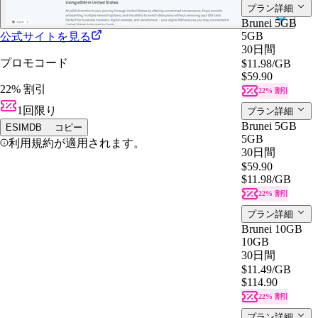
プラン詳細
Brunei 5GB
5GB
公式サイトを見る
30日間
プロモコード
$11.98
/GB
$59.90
22% 割引
22% 割引
1回限り
プラン詳細
Brunei 5GB
ESIMDB
コピー
5GB
利用規約が適用されます。
30日間
$59.90
$11.98
/GB
22% 割引
プラン詳細
Brunei 10GB
10GB
30日間
$11.49
/GB
$114.90
22% 割引
プラン詳細