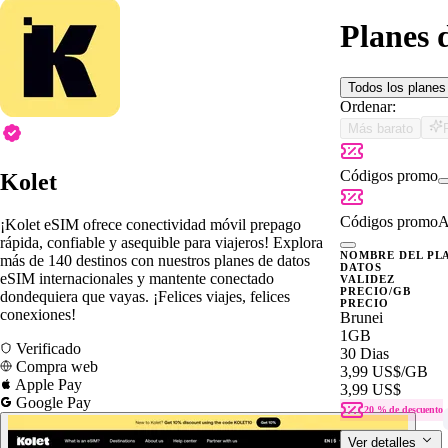
Planes 
Todos los plane
Ordenar:
Más barato
Códigos promo
Kolet
Códigos promo
A
¡Kolet eSIM ofrece conectividad móvil prepago
rápida, confiable y asequible para viajeros! Explora
NOMBRE DEL PL
más de 140 destinos con nuestros planes de datos
DATOS
eSIM internacionales y mantente conectado
VALIDEZ
PRECIO/GB
dondequiera que vayas. ¡Felices viajes, felices
PRECIO
conexiones!
Brunei
1GB
Verificado
30 Dias
Compra web
3,99 US$
/GB
Apple Pay
3,99 US$
Google Pay
20 % de descuento
Ver detalles