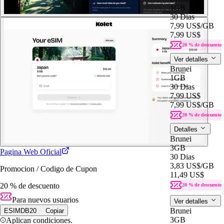
1GB
30 Dias
7,99 US$
/GB
7,99 US$
20 % de descuento
Ver detalles
Brunei
1GB
30 Dias
7,99 US$
7,99 US$
/GB
20 % de descuento
Detalles
Brunei
3GB
Pagina Web Oficial
30 Dias
3,83 US$
/GB
Promocion / Codigo de Cupon
11,49 US$
20 % de descuento
20 % de descuento
Para nuevos usuarios
Ver detalles
Brunei
ESIMDB20
Copiar
3GB
Aplican condiciones.