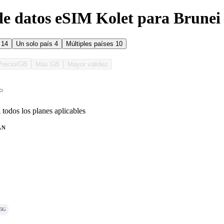
de datos eSIM Kolet para Brunei
s
14
Un solo país
4
Múltiples países
10
Precio/GB
Más GB
Mayor validez
 todos los planes aplicables
AN
5G