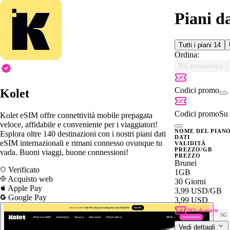
Piani d
Tutti i piani
14
Ordina:
Più economico
Codici promo
Kolet
Codici promo
Su 
Kolet eSIM offre connettività mobile prepagata
veloce, affidabile e conveniente per i viaggiatori!
NOME DEL PIAN
Esplora oltre 140 destinazioni con i nostri piani dati
DATI
eSIM internazionali e rimani connesso ovunque tu
VALIDITÀ
PREZZO/GB
vada. Buoni viaggi, buone connessioni!
PREZZO
Brunei
Verificato
1GB
Acquisto web
30 Giorni
Apple Pay
3,99 USD
/GB
Google Pay
3,99 USD
20% di sconto
5G
Vedi dettagli