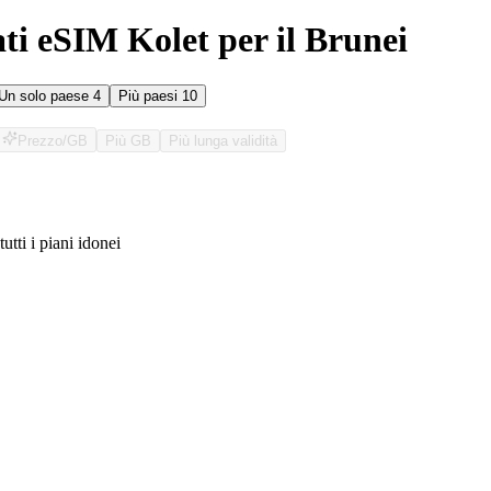
ati eSIM Kolet per il Brunei
Un solo paese
4
Più paesi
10
Prezzo/GB
Più GB
Più lunga validità
tutti i piani idonei
O