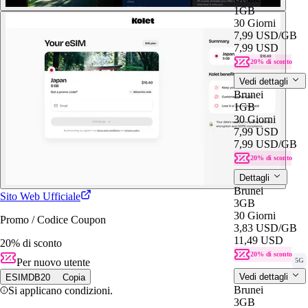
1GB
30 Giorni
7,99 USD
/GB
7,99 USD
20% di sconto
Vedi dettagli
Brunei
1GB
30 Giorni
7,99 USD
7,99 USD
/GB
20% di sconto
Dettagli
Brunei
Sito Web Ufficiale
3GB
30 Giorni
Promo / Codice Coupon
3,83 USD
/GB
11,49 USD
20% di sconto
20% di sconto
Per nuovo utente
5G
Vedi dettagli
ESIMDB20
Copia
Brunei
Si applicano condizioni.
3GB