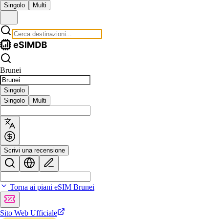
Singolo
Multi
Brunei
Singolo
Singolo
Multi
Scrivi una recensione
Torna ai piani eSIM Brunei
Sito Web Ufficiale